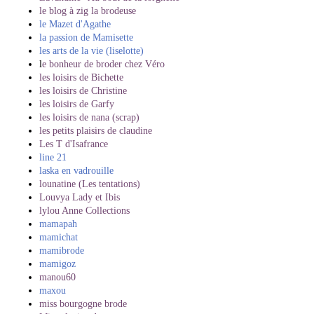
le blog à zig la brodeuse
le Mazet d'Agathe
la passion de Mamisette
les arts de la vie (liselotte)
l
e bonheur de broder chez Véro
les loisirs de Bichette
les loisirs de Christine
les loisirs de Garfy
les loisirs de nana (scrap)
les petits plaisirs de claudine
Les T d'Isafrance
line 21
laska en vadrouille
lounatine (Les tentations)
Louvya Lady et Ibis
lylou Anne Collections
mamapah
mamichat
mamibrode
mamigoz
manou60
maxou
miss bourgogne brode