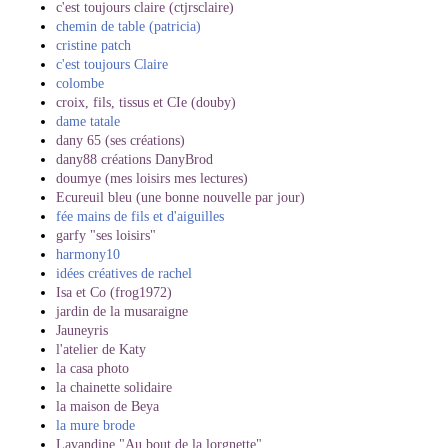
c'est toujours claire (ctjrsclaire)
chemin de table (patricia)
cristine patch
c'est toujours Claire
colombe
croix, fils, tissus et CIe (douby)
dame tatale
dany 65 (ses créations)
dany88 créations DanyBrod
doumye (mes loisirs mes lectures)
Ecureuil bleu (une bonne nouvelle par jour)
fée mains de fils et d'aiguilles
garfy "ses loisirs"
harmony10
idées créatives de rachel
Isa et Co (frog1972)
jardin de la musaraigne
Jauneyris
l'atelier de Katy
la casa photo
la chainette solidaire
la maison de Beya
la mure brode
Lavandine "Au bout de la lorgnette"