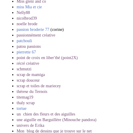
Miss gleni and co
miss Mia et cie
Nelly88
nicolbrod39
noelle brode
passion broderie 77
(corine)
passionnément créative
patchouli
patou passions
pierrette 67
point de croix en liber'thé (point2X)
récré créative
schmutzi
scrap de mamiga
scrap douceur
scrap et toiles de mariecey
thérese du Ternois
titemag19
thaly scrap
tortue
un chien des fleurs et des aiguilles
une aiguille en Barguillère (Minouche pandora)
univers de Erika
Mon blog de dessins que je trouve sur le net