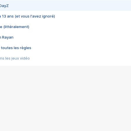
 DayZ
 a 13 ans (et vous l'avez ignoré)
e (littéralement)
im Rayan
 toutes les règles
s les jeux vidéo
us choquant de Rockstar ? - Le scandale BULLY
e plus moche de Steam
du RÊVE tourne au CAUCHEMAR
pendant 8 heures
it… à tort
umiliés par un jeu vidéo