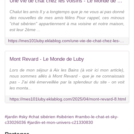
Une vie de chat chez les voisins - Le Monde de Luby
Chalut les amis Il y a longtemps que je ne vous ai pas donné
des nouvelles de mes amis félins Pour rappel, ces minous
"chat sibérien" appartiennent à ma voisine et notre maison,
est leur 2ème ...
https://mes101luby.eklablog.com/une-vie-de-chat-chez-les-voisins-a215514075
Mont Revard - Le Monde de Luby
Lors de mon séjour à Aix les Bains (à voir ici mon article),
nous sommes allés à Mont Revard - que je ne connaissais
pas - J'ai été émerveillée par la splendeur du site - on voit
les monta...
https://mes101luby.eklablog.com/2025/04/mont-revard-8.html
#jardin
#sky
#chat sibérien
#sibérien
#rambo-le-chat-et-sky-
c33026036
#jardin-et-mon-univers-c21330830