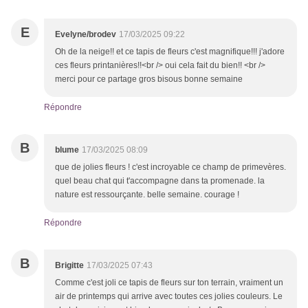
E
Evelyne/brodev
17/03/2025 09:22
Oh de la neige!! et ce tapis de fleurs c'est magnifique!!! j'adore
ces fleurs printanières!!<br /> oui cela fait du bien!! <br />
merci pour ce partage gros bisous bonne semaine
Répondre
B
blume
17/03/2025 08:09
que de jolies fleurs ! c'est incroyable ce champ de primevères.
quel beau chat qui t'accompagne dans ta promenade. la
nature est ressourçante. belle semaine. courage !
Répondre
B
Brigitte
17/03/2025 07:43
Comme c'est joli ce tapis de fleurs sur ton terrain, vraiment un
air de printemps qui arrive avec toutes ces jolies couleurs. Le