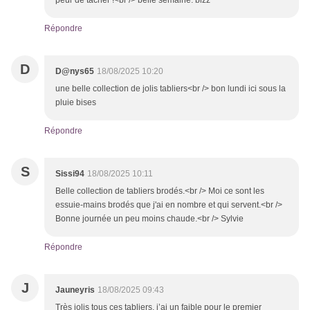
peur de tacher !<br /> belle semaine. bizz
Répondre
D
D@nys65
18/08/2025 10:20
une belle collection de jolis tabliers<br /> bon lundi ici sous la
pluie bises
Répondre
S
Sissi94
18/08/2025 10:11
Belle collection de tabliers brodés.<br /> Moi ce sont les
essuie-mains brodés que j'ai en nombre et qui servent.<br />
Bonne journée un peu moins chaude.<br /> Sylvie
Répondre
J
Jauneyris
18/08/2025 09:43
Très jolis tous ces tabliers, j’ai un faible pour le premier