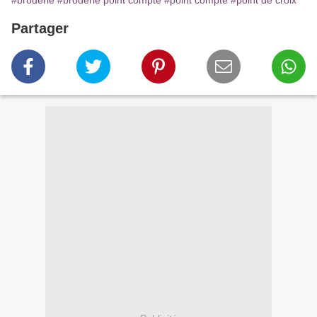
#broderie
#broderie point compté
#point compté
#point de croix
Partager