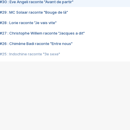
#30 : Eve Angeli raconte "Avant de partir"
#29 : MC Solaar raconte "Bouge de là"
28 : Lorie raconte "Je vais vite"
#27 : Christophe Willem raconte "Jacques a dit"
#26 : Chimène Badi raconte "Entre nous"
#25 : Indochine raconte "3e sexe"
#24 : Zaho raconte "C'est chelou"
#23 : Patrick Bruel raconte "Au café des délices"
#22 : Kyo raconte "Le chemin"
#21 : Nolwenn Leroy raconte "Cassé"
#20 : Patrick Hernandez raconte "Born to be alive"
#19 : Lorie raconte "Près de moi"
#18 : Michael Jones raconte "A nos actes manqués" (avec Jean-Jacque