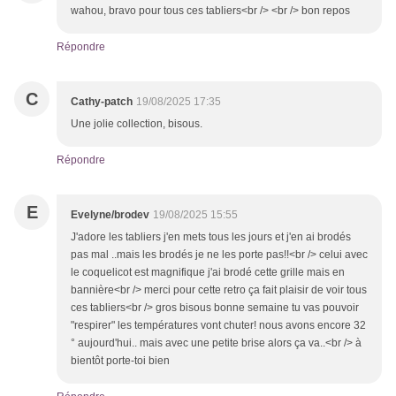
wahou, bravo pour tous ces tabliers<br /> <br /> bon repos
Répondre
C
Cathy-patch
19/08/2025 17:35
Une jolie collection, bisous.
Répondre
E
Evelyne/brodev
19/08/2025 15:55
J'adore les tabliers j'en mets tous les jours et j'en ai brodés
pas mal ..mais les brodés je ne les porte pas!!<br /> celui avec
le coquelicot est magnifique j'ai brodé cette grille mais en
bannière<br /> merci pour cette retro ça fait plaisir de voir tous
ces tabliers<br /> gros bisous bonne semaine tu vas pouvoir
"respirer" les températures vont chuter! nous avons encore 32
° aujourd'hui.. mais avec une petite brise alors ça va..<br /> à
bientôt porte-toi bien