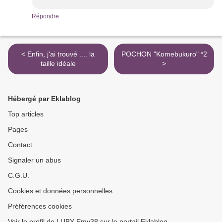
Répondre
< Enfin, j'ai trouvé .... la
POCHON "Komebukuro" *2
taille idéale
>
Hébergé par Eklablog
Top articles
Pages
Contact
Signaler un abus
C.G.U.
Cookies et données personnelles
Préférences cookies
Voir le profil de LUBY Emy38 sur le portail Eklablog