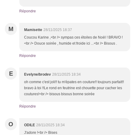
Répondre
M
Mamisette
28/11/2025 18:37
Coucou Karine ,<br /> sympas ces étoiles de Noël ! BRAVO !
<br /> Douce soirée , humide et froide ici ...<br /> Bisous .
Répondre
E
Evelyne/brodev
28/11/2025 18:34
oh comme c'est joli!! tu m'épates en couture!! toujours parfait!!
bravo à toi !!Le rond en feutrine est chouette pour cacher les
coutures!<br /> bisous bisous bonne soirée
Répondre
O
ODILE
28/11/2025 18:34
J'adore !<br /> Bises