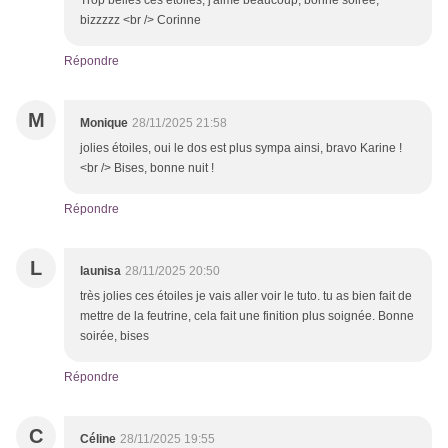
Trop belles ces étoiles, j'aime beaucoup, bonne soirée,
bizzzzz <br /> Corinne
Répondre
M
Monique
28/11/2025 21:58
jolies étoiles, oui le dos est plus sympa ainsi, bravo Karine !
<br /> Bises, bonne nuit !
Répondre
L
launisa
28/11/2025 20:50
très jolies ces étoiles je vais aller voir le tuto. tu as bien fait de
mettre de la feutrine, cela fait une finition plus soignée. Bonne
soirée, bises
Répondre
C
Céline
28/11/2025 19:55