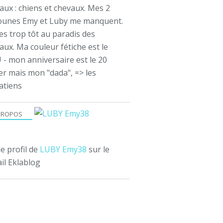
aux : chiens et chevaux. Mes 2
ounes Emy et Luby me manquent.
es trop tôt au paradis des
ux. Ma couleur fétiche est le
 - mon anniversaire est le 20
er mais mon "dada", => les
atiens
PROPOS
le profil de
LUBY Emy38
sur le
il Eklablog