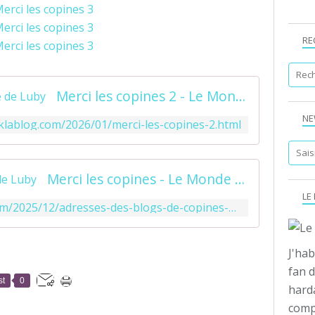
RE
Merci les copines 2 - Le Monde de Luby
NE
klablog.com/2026/01/merci-les-copines-2.html
Merci les copines - Le Monde de Luby
LE
https://mes101luby.eklablog.com/2025/12/adresses-des-blogs-de-copines-qui-m-ont-gatees-https-garfy-canalblog-com-https-point2x-canalblog-com-https-annemariebrode-canalblog-com.html
J'hab
fan d
st
0
hard
compo