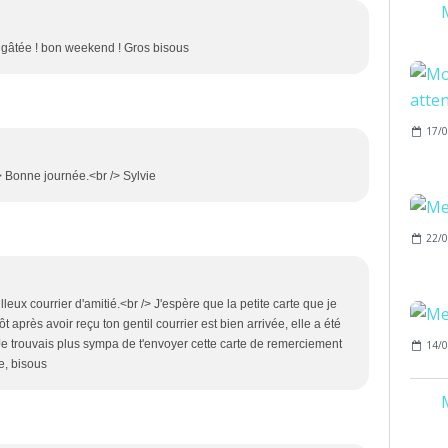
M
n gâtée ! bon weekend ! Gros bisous
17/0
 Bonne journée.<br /> Sylvie
22/0
eux courrier d'amitié.<br /> J'espère que la petite carte que je
t après avoir reçu ton gentil courrier est bien arrivée, elle a été
e trouvais plus sympa de t'envoyer cette carte de remerciement
14/0
ée, bisous
M