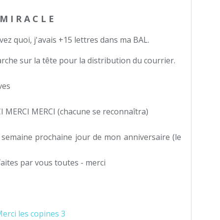
M I R A C L E
vez quoi, j'avais +15 lettres dans ma BAL.
arche sur la tête pour la distribution du courrier.
ives
CI MERCI MERCI (chacune se reconnaîtra)
a semaine prochaine jour de mon anniversaire (le
s faites par vous toutes - merci