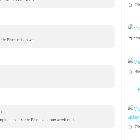
17/0
22/0
br /> Bises et bon we
14/0
M
:18
copinettes.....<br /> Bisous et doux week-end
17/0