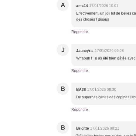
A
amc14
17/01/2026 10:01
Effectivement, un joli lot de belles 
des choses ! Bisous
Répondre
J
Jauneyris
17/01/2026 09:08
Whaouh ! Tu as été bien gâtée avec 
Répondre
B
BA38
17/01/2026 08:30
De superbes cartes des copines !<br
Répondre
B
Brigitte
17/01/2026 08:21
Très jolies toutes ces cartes. <br /