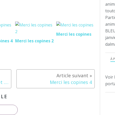
anim
tout
Parti
anima
BLEU
Merci les copines
janvi
pines 4
Merci les copines 2
dalm
À 
Voir 
Pourquoi mon absence du net .....?????
Merci les copines 4
porta
CLE