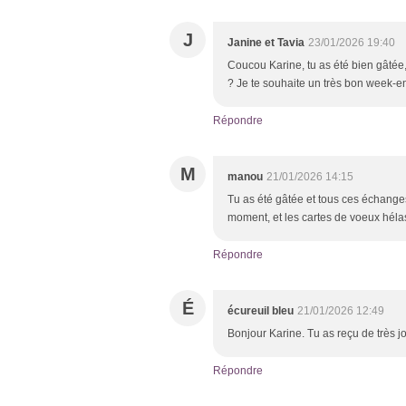
J
Janine et Tavia
23/01/2026 19:40
Coucou Karine, tu as été bien gâtée,
? Je te souhaite un très bon week-en
Répondre
M
manou
21/01/2026 14:15
Tu as été gâtée et tous ces échanges 
moment, et les cartes de voeux hélas
Répondre
É
écureuil bleu
21/01/2026 12:49
Bonjour Karine. Tu as reçu de très j
Répondre