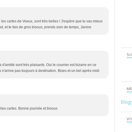
 les cartes de Voeux, sont très belles ! J'espère que tu vas mieux
d, et te fais de gros bisous, prends soin de temps, Janine
SU
d'amitié sont très plaisants. Oui le courrier est bizarre en ce
 n'arrive pas toujours à destination. Bises et un bel après-midi
ME
Blog
olies cartes. Bonne journée et bisous
VO