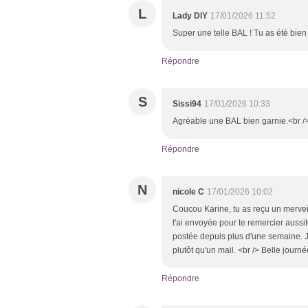
L
Lady DIY
17/01/2026 11:52
Super une telle BAL ! Tu as été bie
Répondre
S
Sissi94
17/01/2026 10:33
Agréable une BAL bien garnie.<br />
Répondre
N
nicole C
17/01/2026 10:02
Coucou Karine, tu as reçu un merveill
t'ai envoyée pour te remercier aussitô
postée depuis plus d'une semaine. J
plutôt qu'un mail. <br /> Belle journ
Répondre