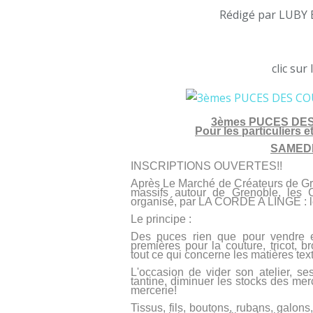
Rédigé par LUBY 
clic sur
3èmes PUCES DE
Pour les particuliers et
SAMEDI 
INSCRIPTIONS OUVERTES!!
Après Le Marché de Créateurs de Gr
massifs autour de Grenoble, les C
organisé, par LA CORDE A LINGE : l
Le principe :
Des puces rien que pour vendre et
premières pour la couture, tricot, 
tout ce qui concerne les matières textil
L'occasion de vider son atelier, 
tantine, diminuer les stocks des merc
mercerie!
Tissus, fils, boutons, rubans, galons