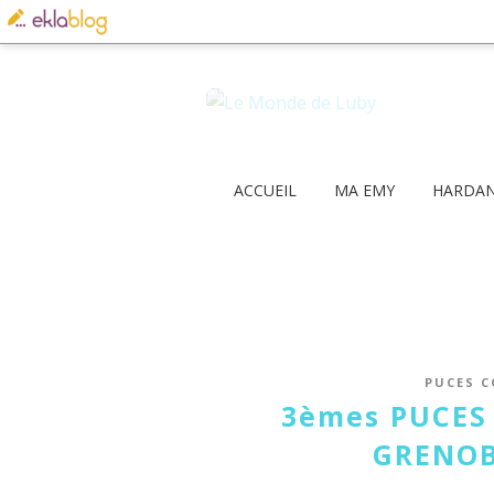
ACCUEIL
MA EMY
HARDA
PUCES C
3èmes PUCES
GRENOBL