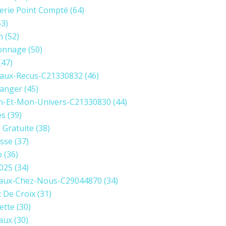
erie Point Compté
(64)
3)
n
(52)
onnage
(50)
(47)
aux-Recus-C21330832
(46)
anger
(45)
in-Et-Mon-Univers-C21330830
(44)
es
(39)
e Gratuite
(38)
sse
(37)
p
(36)
2025
(34)
aux-Chez-Nous-C29044870
(34)
t De Croix
(31)
ette
(30)
aux
(30)