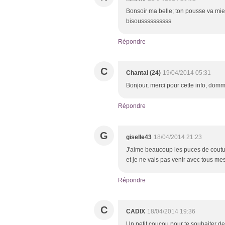
Bonsoir ma belle; ton pousse va mi
bisoussssssssss
Répondre
C
Chantal (24)
19/04/2014 05:31
Bonjour, merci pour cette info, domma
Répondre
G
giselle43
18/04/2014 21:23
J'aime beaucoup les puces de couturiè
et je ne vais pas venir avec tous mes 
Répondre
C
CADIX
18/04/2014 19:36
Un petit coucou pour te souhaiter d