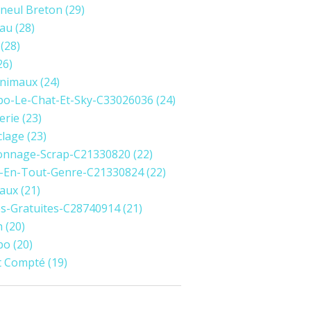
neul Breton
(29)
au
(28)
(28)
26)
Animaux
(24)
o-Le-Chat-Et-Sky-C33026036
(24)
erie
(23)
clage
(23)
onnage-Scrap-C21330820
(22)
-En-Tout-Genre-C21330824
(22)
aux
(21)
les-Gratuites-C28740914
(21)
h
(20)
bo
(20)
t Compté
(19)