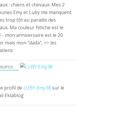
aux : chiens et chevaux. Mes 2
ounes Emy et Luby me manquent.
es trop tôt au paradis des
ux. Ma couleur fétiche est le
 - mon anniversaire est le 20
er mais mon "dada", => les
atiens
PROPOS
le profil de
LUBY Emy38
sur le
il Eklablog