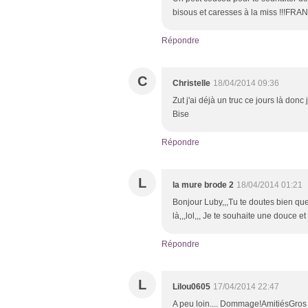
bisous et caresses à la miss !!!FR
Répondre
C
Christelle
18/04/2014 09:36
Zut j'ai déjà un truc ce jours là donc
Bise
Répondre
L
la mure brode 2
18/04/2014 01:21
Bonjour Luby,,,Tu te doutes bien que 
là,,,lol,,, Je te souhaite une douce e
Répondre
L
Lilou0605
17/04/2014 22:47
A peu loin.... Dommage!AmitiésGros