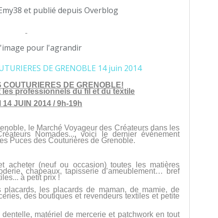
Emy38 et publié depuis Overblog
 l'image pour l'agrandir
S COUTURIERES DE GRENOBLE!
 les professionnels du fil et du textile
14 JUIN 2014 / 9h-19h
enoble, le Marché Voyageur des Créateurs dans les
réateurs Nomades..., voici le dernier événement
es Puces des Couturières de Grenoble.
 acheter (neuf ou occasion) toutes les matières
broderie, chapeaux, tapisserie d’ameublement… bref
es... à petit prix !
ses placards, les placards de maman, de mamie, de
eries, des boutiques et revendeurs textiles et petite
, dentelle, matériel de mercerie et patchwork en tout