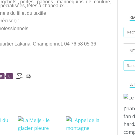
, crochets, perles, patrons, mannequins de couture,
spécialisées, têtes à chapeaux….
els du fil et du textile
RE
réciser) :
professionnels
quartier Lakanal Championnet. 04 76 58 05 36
NE
st
0
LE
J'hab
fan d
hard
compo