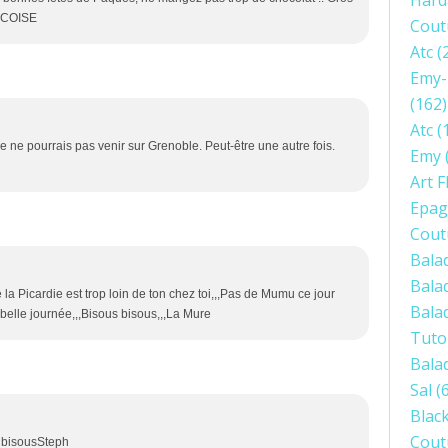
Hard
ANCOISE
Cout
Atc
(
Emy-
(162)
Atc
(
 je ne pourrais pas venir sur Grenoble. Peut-être une autre fois.
Emy
Art F
Epag
Cout
Bala
Bala
la Picardie est trop loin de ton chez toi,,,Pas de Mumu ce jour
Bala
t belle journée,,,Bisous bisous,,,La Mure
Tuto
Bala
Sal
(6
Blac
Cout
 bisousSteph