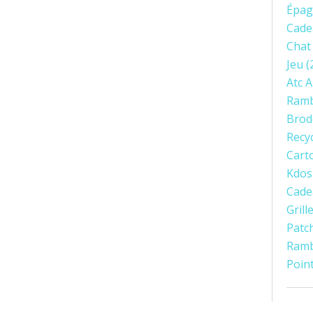
Épag
Cade
Chat
Jeu
(
Atc 
Ramb
Brod
Recy
Cart
Kdos
Cade
Gril
Patc
Ram
Poin