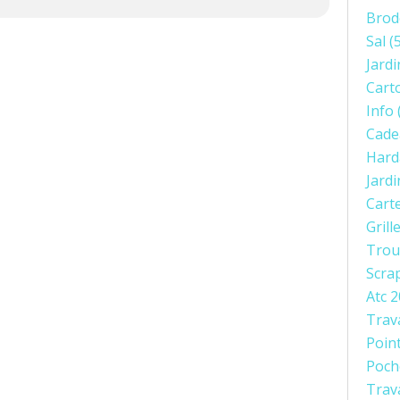
Brod
Sal
(5
Jardi
Cart
Info
Cade
Hard
Jard
Cart
Grill
Trou
Scra
Atc 
Trav
Poin
Poch
Trav