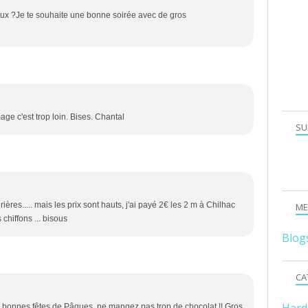
eux ?Je te souhaite une bonne soirée avec de gros
ge c'est trop loin. Bises. Chantal
SU
res..... mais les prix sont hauts, j'ai payé 2€ les 2 m à Chilhac
ME
chiffons ... bisous
Blog
CA
e bonnes fêtes de Pâques, ne mangez pas trop de chocolat !! Gros