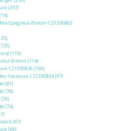
anger
(250)
ure
(237)
214)
Ma-Epagneul-Breton-C21330862
125)
(125)
loral
(119)
neul Breton
(114)
ure-C21330836
(100)
des-Vacances-C21330834
(97)
de
(81)
de
(78)
(76)
de
(74)
7)
kwork
(67)
ure
(66)