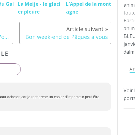
du Gal
La Meije - le glaci
L'Appel de la mont
anim
er pleure
agne
tout
Parti
anima
BLEU
Quilt en Beaujolais 2014 ==> "original"
Bon week-end de Pâques à vous
janvi
dalm
CLE
À 
Voir 
 pour acheter; car je recherche un casier d'imprimeur peut être
porta