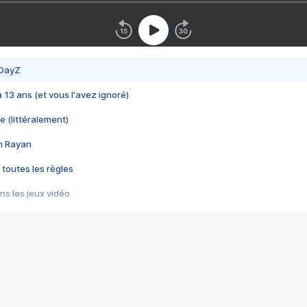
 DayZ
 a 13 ans (et vous l'avez ignoré)
e (littéralement)
im Rayan
 toutes les règles
s les jeux vidéo
us choquant de Rockstar ? - Le scandale BULLY
e plus moche de Steam
du RÊVE tourne au CAUCHEMAR
pendant 8 heures