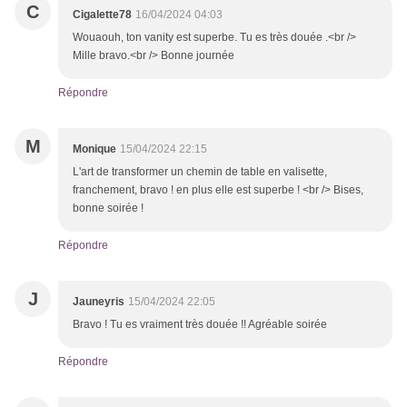
C
Cigalette78
16/04/2024 04:03
Wouaouh, ton vanity est superbe. Tu es très douée .<br />
Mille bravo.<br /> Bonne journée
Répondre
M
Monique
15/04/2024 22:15
L'art de transformer un chemin de table en valisette,
franchement, bravo ! en plus elle est superbe ! <br /> Bises,
bonne soirée !
Répondre
J
Jauneyris
15/04/2024 22:05
Bravo ! Tu es vraiment très douée !! Agréable soirée
Répondre