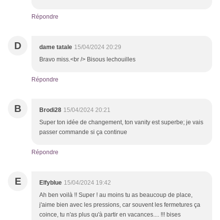
Répondre
D
dame tatale
15/04/2024 20:29
Bravo miss.<br /> Bisous lechouilles
Répondre
B
Brodi28
15/04/2024 20:21
Super ton idée de changement, ton vanity est superbe; je vais
passer commande si ça continue
Répondre
E
Elfyblue
15/04/2024 19:42
Ah ben voilà !! Super ! au moins tu as beaucoup de place,
j'aime bien avec les pressions, car souvent les fermetures ça
coince, tu n'as plus qu'à partir en vacances.... !!! bises