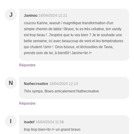
J
Janinou
16/04/2024 12:21
coucou Karine, waouh ! magnifique transformation d'un
simple chemin de table ! Bravo, tu es très créative, ton vanity
est trop beau ! J'espère que tu vas bien ? Je te souhaite une
belle semaine, ici avec beaucoup de vent et les températures
qui chutent ! brrrr ! Gros bisous, et léchouilles de Tavia,
prends soin de toi, à bientôt ! Janine<br />
Répondre
N
Nathecreative
16/04/2024 12:13
Très sympa. Bises amicalement Nathecreative
Répondre
I
isadef
16/04/2024 11:56
trop trop bien<br /> un grand bravo