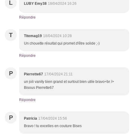
L
LUBY Emy38
18/04/2024 16:26
Répondre
T
Titemag19
18/04/2024 10:28
Un chouette résultat qui promet d'être solide ;-)
Répondre
P
Pierrette67
17/04/2024 21:11
un joli vanity bien grand et surtout bien utile bravo<br />
Bisous Pierrette67
Répondre
P
Patricia
17/04/2024 15:56
Bravo ! tu excelles en couture Bises