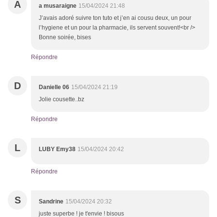
A
a musaraigne
15/04/2024 21:48
J’avais adoré suivre ton tuto et j’en ai cousu deux, un pour
l’hygiene et un pour la pharmacie, ils servent souvent!<br />
Bonne soirée, bises
Répondre
D
Danielle 06
15/04/2024 21:19
Jolie cousette..bz
Répondre
L
LUBY Emy38
15/04/2024 20:42
Répondre
S
Sandrine
15/04/2024 20:32
juste superbe ! je t'envie ! bisous