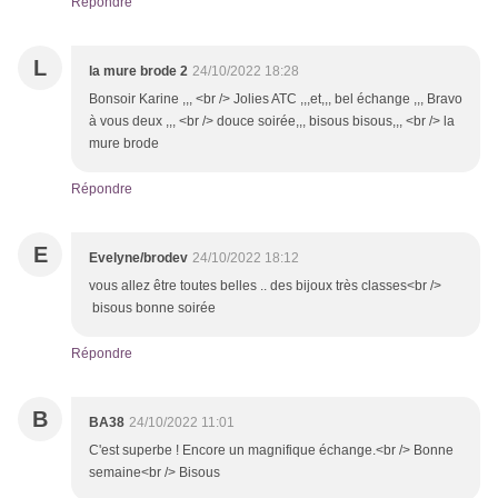
Répondre
L
la mure brode 2
24/10/2022 18:28
Bonsoir Karine ,,, <br /> Jolies ATC ,,,et,,, bel échange ,,, Bravo
à vous deux ,,, <br /> douce soirée,,, bisous bisous,,, <br /> la
mure brode
Répondre
E
Evelyne/brodev
24/10/2022 18:12
vous allez être toutes belles .. des bijoux très classes<br />
bisous bonne soirée
Répondre
B
BA38
24/10/2022 11:01
C'est superbe ! Encore un magnifique échange.<br /> Bonne
semaine<br /> Bisous