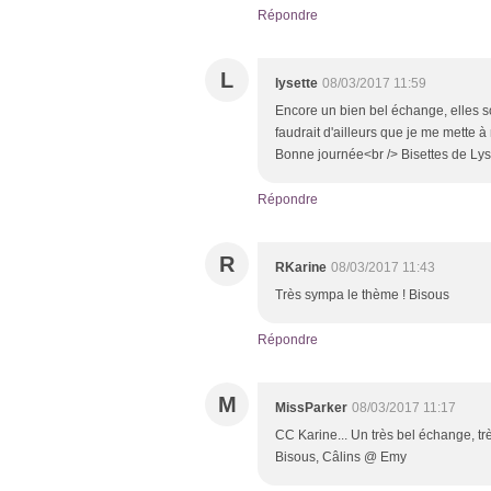
Répondre
L
lysette
08/03/2017 11:59
Encore un bien bel échange, elles so
faudrait d'ailleurs que je me mette 
Bonne journée<br /> Bisettes de Lys
Répondre
R
RKarine
08/03/2017 11:43
Très sympa le thème ! Bisous
Répondre
M
MissParker
08/03/2017 11:17
CC Karine... Un très bel échange, t
Bisous, Câlins @ Emy