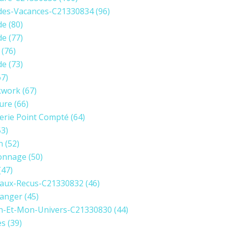
des-Vacances-C21330834
(96)
de
(80)
de
(77)
(76)
de
(73)
7)
kwork
(67)
ure
(66)
erie Point Compté
(64)
3)
n
(52)
onnage
(50)
(47)
aux-Recus-C21330832
(46)
anger
(45)
in-Et-Mon-Univers-C21330830
(44)
es
(39)