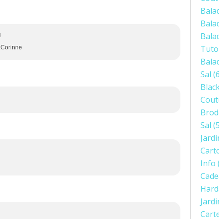
Bala
Bala
Bala
4
Tuto
zzCorinne
Bala
Sal
(6
Blac
Cout
Brod
Sal
(5
Jardi
Cart
Info
Cade
Hard
Jard
Cart