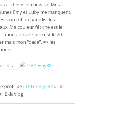
aux : chiens et chevaux. Mes 2
ounes Emy et Luby me manquent.
es trop tôt au paradis des
ux. Ma couleur fétiche est le
 - mon anniversaire est le 20
er mais mon "dada", => les
atiens
PROPOS
le profil de
LUBY Emy38
sur le
il Eklablog