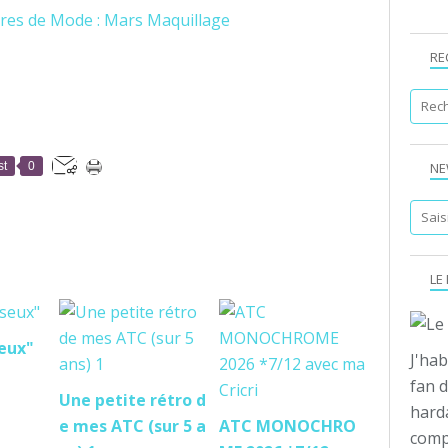
RE
st
0
NE
LE
eux"
J'hab
fan d
Une petite rétro d
hard
e mes ATC (sur 5 a
ATC MONOCHRO
compo