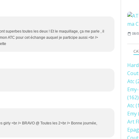
nt superbes toutes les deux ! Et le maquillage, ça me parle , il
08/0
à mon ATC pour cet échange auquel je participe aussi.<br />
ette
CA
Hard
Cout
Atc
(
Emy-
(162)
Atc
(
Emy
Art F
rès girly <br /> BRAVO @ Toutes les 2<br /> Bonne journée,
Epag
Cout