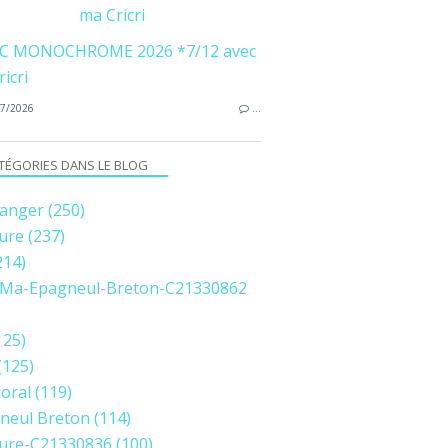
ma Cricri
7/2026
…
TÉGORIES DANS LE BLOG
anger
(250)
ure
(237)
214)
Ma-Epagneul-Breton-C21330862
125)
(125)
loral
(119)
neul Breton
(114)
ure-C21330836
(100)