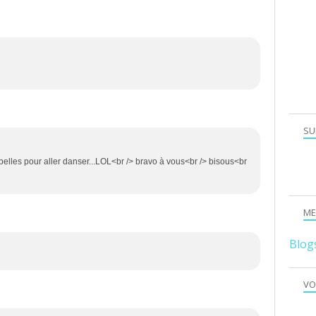
SU
 belles pour aller danser...LOL<br /> bravo à vous<br /> bisous<br
ME
Blog
VO