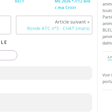
ns) 1
ME 2026 *7/12 ave
anim
c ma Cricri
tout
Parti
anima
Ronde ATC n°3 - CHAT (mars)
BLEU
janvi
CLE
dalm
À 
Voir 
porta