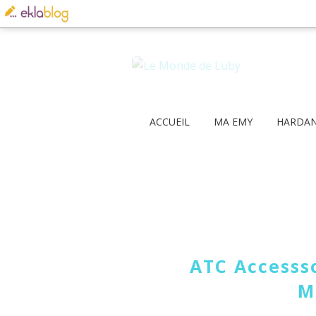
ACCUEIL
MA EMY
HARDA
ATC Accesss
M