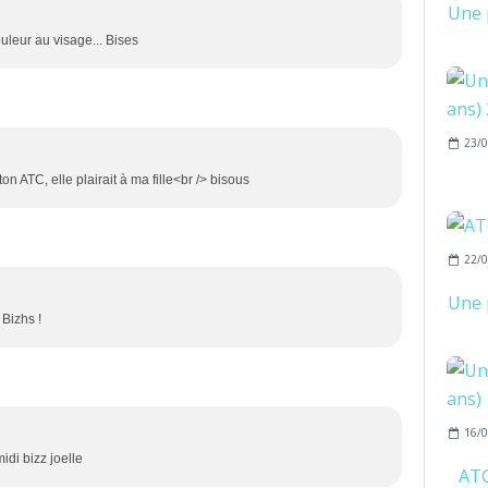
Une 
uleur au visage... Bises
23/0
n ATC, elle plairait à ma fille<br /> bisous
22/0
Une 
 Bizhs !
16/0
di bizz joelle
AT