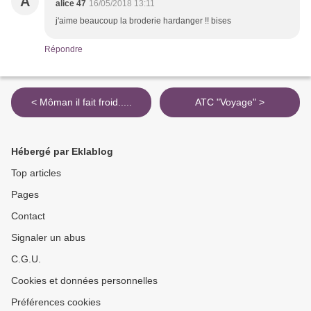
A
alice 47
16/05/2018 13:11
j'aime beaucoup la broderie hardanger !! bises
Répondre
< Môman il fait froid.....
ATC "Voyage" >
Hébergé par Eklablog
Top articles
Pages
Contact
Signaler un abus
C.G.U.
Cookies et données personnelles
Préférences cookies