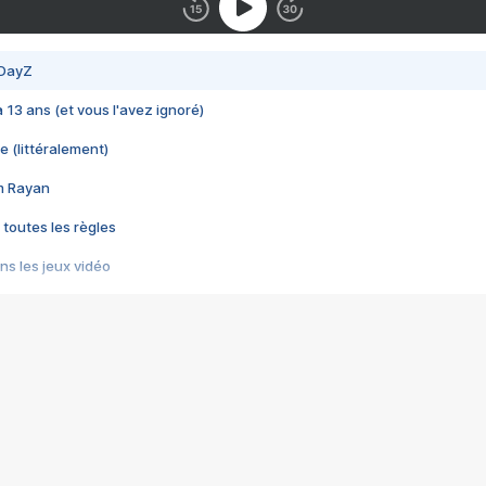
 DayZ
 a 13 ans (et vous l'avez ignoré)
e (littéralement)
im Rayan
 toutes les règles
s les jeux vidéo
us choquant de Rockstar ? - Le scandale BULLY
e plus moche de Steam
du RÊVE tourne au CAUCHEMAR
pendant 8 heures
it… à tort