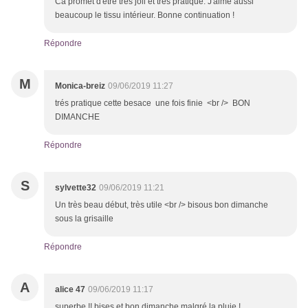
Ca promet d'être très joli et très pratique. J'aime aussi
beaucoup le tissu intérieur. Bonne continuation !
Répondre
M
Monica-breiz
09/06/2019 11:27
trés pratique cette besace une fois finie <br /> BON
DIMANCHE
Répondre
S
sylvette32
09/06/2019 11:21
Un très beau début, très utile <br /> bisous bon dimanche
sous la grisaille
Répondre
A
alice 47
09/06/2019 11:17
superbe !! bises et bon dimanche malgré la pluie !