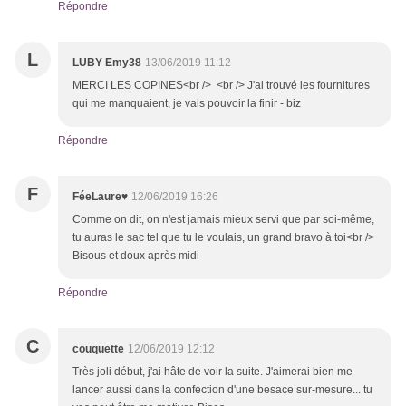
Répondre
L
LUBY Emy38
13/06/2019 11:12
MERCI LES COPINES<br /> <br /> J'ai trouvé les fournitures
qui me manquaient, je vais pouvoir la finir - biz
Répondre
F
FéeLaure♥
12/06/2019 16:26
Comme on dit, on n'est jamais mieux servi que par soi-même,
tu auras le sac tel que tu le voulais, un grand bravo à toi<br />
Bisous et doux après midi
Répondre
C
couquette
12/06/2019 12:12
Très joli début, j'ai hâte de voir la suite. J'aimerai bien me
lancer aussi dans la confection d'une besace sur-mesure... tu