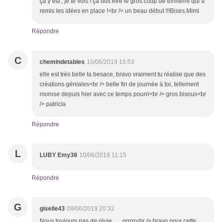
ça y est , je te vois ! ça doit être le gros coup de tonnerre qui a
remis les idées en place !<br /> un beau début !!!Bises.Mimi
Répondre
C
chemindetables
10/06/2019 15:53
elle est très belle ta besace, bravo vraiment tu réalise que des
créations géniales<br /> belle fin de journée à toi, tellement
morose depuis hier avec ce temps pourri<br /> gros bisous<br
/> patricia
Répondre
L
LUBY Emy38
10/06/2019 11:15
Répondre
G
giselle43
09/06/2019 20:32
Nous toujours pas de pluie ..... grrrrr<br /> bravo pour cette