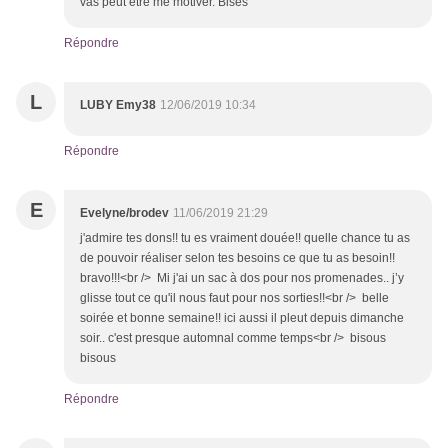
vas peut être me motiver. Bises
Répondre
L
LUBY Emy38
12/06/2019 10:34
Répondre
E
Evelyne/brodev
11/06/2019 21:29
j'admire tes dons!! tu es vraiment douée!! quelle chance tu as
de pouvoir réaliser selon tes besoins ce que tu as besoin!!
bravo!!!<br /> Mi j'ai un sac à dos pour nos promenades.. j’y
glisse tout ce qu'il nous faut pour nos sorties!!<br /> belle
soirée et bonne semaine!! ici aussi il pleut depuis dimanche
soir.. c'est presque automnal comme temps<br /> bisous
bisous
Répondre