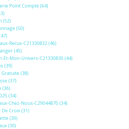
erie Point Compté
(64)
3)
n
(52)
onnage
(50)
(47)
aux-Recus-C21330832
(46)
anger
(45)
in-Et-Mon-Univers-C21330830
(44)
es
(39)
e Gratuite
(38)
sse
(37)
p
(36)
2025
(34)
aux-Chez-Nous-C29044870
(34)
t De Croix
(31)
ette
(30)
aux
(30)