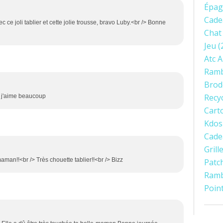
Épag
Cade
ce joli tablier et cette jolie trousse, bravo Luby.<br /> Bonne
Chat
Jeu
(
Atc 
Ramb
Brod
Recy
r j'aime beaucoup
Cart
Kdos
Cade
Gril
maman!!<br /> Très chouette tablier!!<br /> Bizz
Patc
Ram
Poin