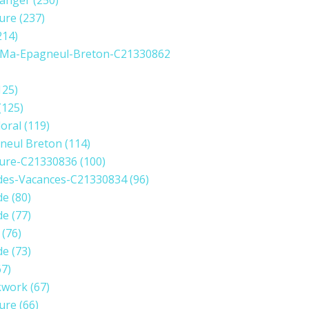
anger
(250)
ure
(237)
214)
Ma-Epagneul-Breton-C21330862
125)
(125)
loral
(119)
neul Breton
(114)
ure-C21330836
(100)
des-Vacances-C21330834
(96)
de
(80)
de
(77)
(76)
de
(73)
7)
kwork
(67)
ure
(66)