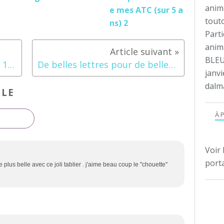
anim
e mes ATC (sur 5 a
tout
ns) 2
Parti
anima
BLEU
Sal Printemps de Mimi89 (les 12 étapes faites)
De belles lettres pour de belles serviettes
janvi
dalm
CLE
À 
Voir 
porta
plus belle avec ce joli tablier . j'aime beau coup le "chouette"