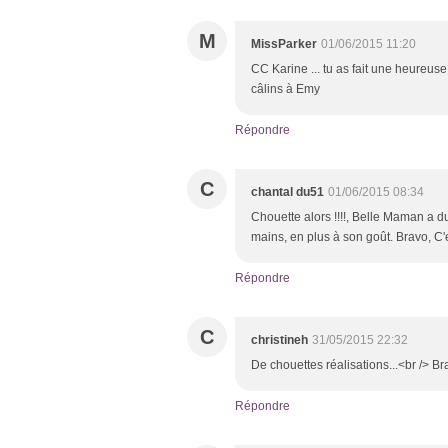
M
MissParker
01/06/2015 11:20
CC Karine ... tu as fait une heureu
câlins à Emy
Répondre
C
chantal du51
01/06/2015 08:34
Chouette alors !!!!, Belle Maman a du
mains, en plus à son goût. Bravo, C'e
Répondre
C
christineh
31/05/2015 22:32
De chouettes réalisations...<br /> B
Répondre