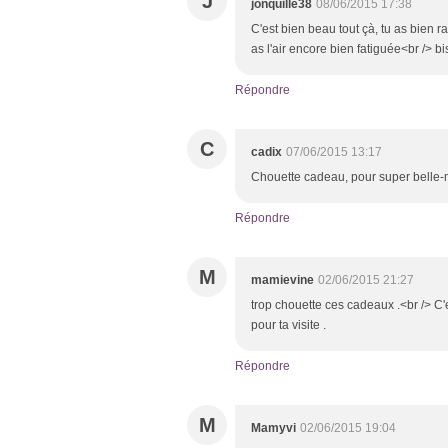
J
jonquille38
08/06/2015 17:38
C'est bien beau tout çà, tu as bien r
as l'air encore bien fatiguée<br /> b
Répondre
C
cadix
07/06/2015 13:17
Chouette cadeau, pour super belle
Répondre
M
mamievine
02/06/2015 21:27
trop chouette ces cadeaux .<br /> C'
pour ta visite .
Répondre
M
Mamyvi
02/06/2015 19:04