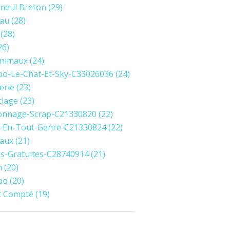
neul Breton
(29)
au
(28)
(28)
26)
Animaux
(24)
o-Le-Chat-Et-Sky-C33026036
(24)
erie
(23)
clage
(23)
onnage-Scrap-C21330820
(22)
-En-Tout-Genre-C21330824
(22)
aux
(21)
les-Gratuites-C28740914
(21)
h
(20)
bo
(20)
t Compté
(19)