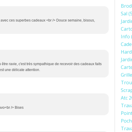
Brod
Sal
(5
Jardi
se avec ces superbes cadeaux <br /> Douce semaine, bisous,
Cart
Info
Cade
Hard
Jard
 être ravie, c'est très sympathique de recevoir des cadeaux faits
Cart
st une délicate attention.
Grill
Trou
Scra
Atc 
Trav
ravo<br /> Bises
Poin
Poch
Trav