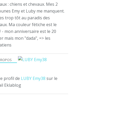
aux : chiens et chevaux. Mes 2
ounes Emy et Luby me manquent.
es trop tôt au paradis des
ux. Ma couleur fétiche est le
 - mon anniversaire est le 20
er mais mon "dada", => les
atiens
PROPOS
le profil de
LUBY Emy38
sur le
il Eklablog