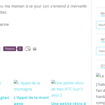
peu ma maman à ce jour (
on s'entend à merveille
ttes.
RE
arine
NE
Repost
0
LE
J'hab
fan d
hard
 glaci
L'Appel de la mont
compo
agne
Une petite rétro d