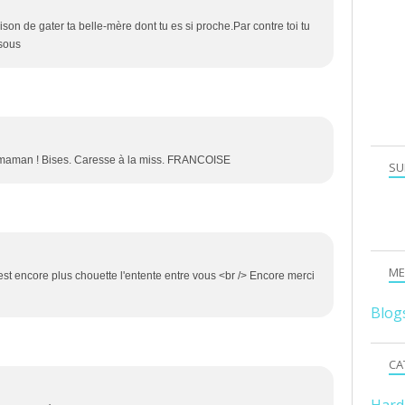
aison de gater ta belle-mère dont tu es si proche.Par contre toi tu
isous
-maman ! Bises. Caresse à la miss. FRANCOISE
SU
ME
est encore plus chouette l'entente entre vous <br /> Encore merci
Blog
CA