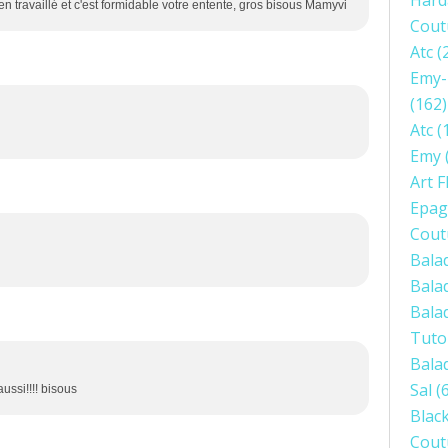
Hard
ien travaillé et c'est formidable votre entente, gros bisous Mamyvi
Cout
Atc
(
Emy-
(162)
Atc
(
Emy
Art F
Epag
Cout
Bala
Bala
Bala
Tuto
Bala
Sal
(6
ussi!!!! bisous
Blac
Cout