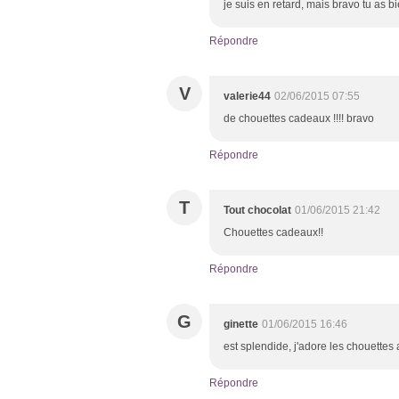
je suis en retard, mais bravo tu as b
Répondre
V
valerie44
02/06/2015 07:55
de chouettes cadeaux !!!! bravo
Répondre
T
Tout chocolat
01/06/2015 21:42
Chouettes cadeaux!!
Répondre
G
ginette
01/06/2015 16:46
est splendide, j'adore les chouettes a
Répondre