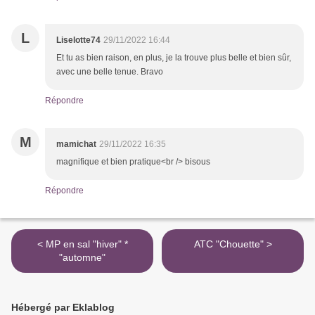
L
Liselotte74
29/11/2022 16:44
Et tu as bien raison, en plus, je la trouve plus belle et bien sûr,
avec une belle tenue. Bravo
Répondre
M
mamichat
29/11/2022 16:35
magnifique et bien pratique<br /> bisous
Répondre
< MP en sal "hiver" *
ATC "Chouette" >
"automne"
Hébergé par Eklablog