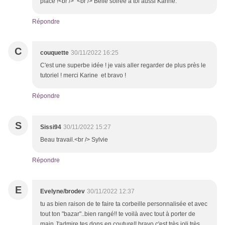
place !<br /> <br /> Belle soirée à toi aussi Karine.
Répondre
C
couquette
30/11/2022 16:25
C'est une superbe idée ! je vais aller regarder de plus près le
tutoriel ! merci Karine et bravo !
Répondre
S
Sissi94
30/11/2022 15:27
Beau travail.<br /> Sylvie
Répondre
E
Evelyne/brodev
30/11/2022 12:37
tu as bien raison de te faire ta corbeille personnalisée et avec
tout ton "bazar"..bien rangé!! te voilà avec tout à porter de
main J'admire tes dons en couture!! bravo c'est très joli très