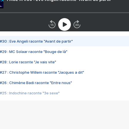
#30 : Eve Angeli raconte "Avant de partir"
#29 : MC Solaar raconte "Bouge de là"
28 : Lorie raconte "Je vais vite"
#27 : Christophe Willem raconte "Jacques a dit"
#26 : Chimène Badi raconte "Entre nous"
#25 : Indochine raconte "3e sexe"
#24 : Zaho raconte "C'est chelou"
#23 : Patrick Bruel raconte "Au café des délices"
#22 : Kyo raconte "Le chemin"