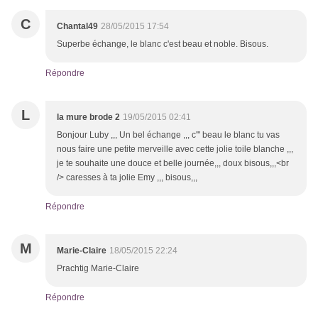
C
Chantal49
28/05/2015 17:54
Superbe échange, le blanc c'est beau et noble. Bisous.
Répondre
L
la mure brode 2
19/05/2015 02:41
Bonjour Luby ,,, Un bel échange ,,, c''' beau le blanc tu vas
nous faire une petite merveille avec cette jolie toile blanche ,,,
je te souhaite une douce et belle journée,,, doux bisous,,,<br
/> caresses à ta jolie Emy ,,, bisous,,,
Répondre
M
Marie-Claire
18/05/2015 22:24
Prachtig Marie-Claire
Répondre