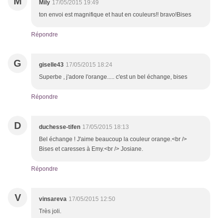
M
Mily
17/05/2015 19:49
ton envoi est magnifique et haut en couleurs!! bravo!Bises
Répondre
G
giselle43
17/05/2015 18:24
Superbe , j'adore l'orange..... c'est un bel échange, bises
Répondre
D
duchesse-tifen
17/05/2015 18:13
Bel échange ! J'aime beaucoup la couleur orange.<br />
Bises et caresses à Emy.<br /> Josiane.
Répondre
V
vinsareva
17/05/2015 12:50
Très joli.