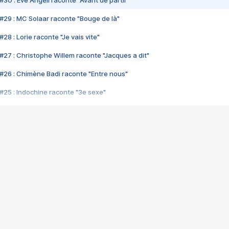
#30 : Eve Angeli raconte "Avant de partir"
#29 : MC Solaar raconte "Bouge de là"
28 : Lorie raconte "Je vais vite"
#27 : Christophe Willem raconte "Jacques a dit"
#26 : Chimène Badi raconte "Entre nous"
#25 : Indochine raconte "3e sexe"
#24 : Zaho raconte "C'est chelou"
#23 : Patrick Bruel raconte "Au café des délices"
#22 : Kyo raconte "Le chemin"
#21 : Nolwenn Leroy raconte "Cassé"
#20 : Patrick Hernandez raconte "Born to be alive"
#19 : Lorie raconte "Près de moi"
#18 : Michael Jones raconte "A nos actes manqués" (avec Jean-Jacque