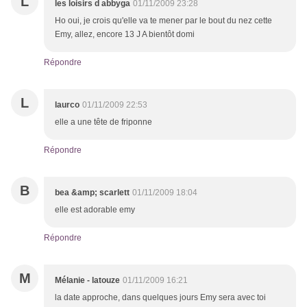
L
les loisirs d abbyga
01/11/2009 23:28
Ho oui, je crois qu'elle va te mener par le bout du nez cette
Emy, allez, encore 13 J A bientôt domi
Répondre
L
laurco
01/11/2009 22:53
elle a une tête de friponne
Répondre
B
bea &amp; scarlett
01/11/2009 18:04
elle est adorable emy
Répondre
M
Mélanie - latouze
01/11/2009 16:21
la date approche, dans quelques jours Emy sera avec toi