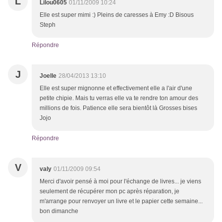
L
Lilou0605
01/11/2009 10:24
Elle est super mimi :) Pleins de caresses à Emy :D Bisous
Steph
Répondre
J
Joelle
28/04/2013 13:10
Elle est super mignonne et effectivement elle a l'air d'une
petite chipie. Mais tu verras elle va te rendre ton amour des
millions de fois. Patience elle sera bientôt là Grosses bises
Jojo
Répondre
V
valy
01/11/2009 09:54
Merci d'avoir pensé à moi pour l'échange de livres... je viens
seulement de récupérer mon pc après réparation, je
m'arrange pour renvoyer un livre et le papier cette semaine...
bon dimanche