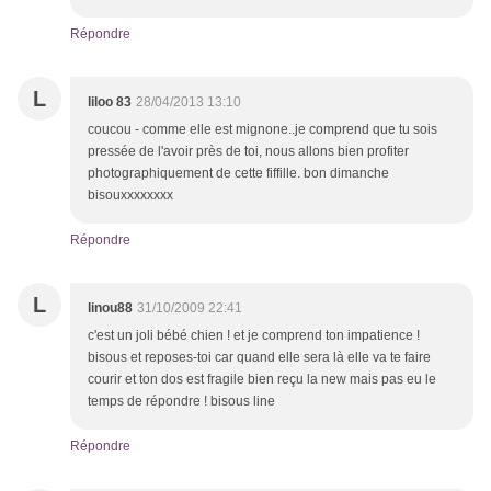
Répondre
L
liloo 83
28/04/2013 13:10
coucou - comme elle est mignone..je comprend que tu sois
pressée de l'avoir près de toi, nous allons bien profiter
photographiquement de cette fiffille. bon dimanche
bisouxxxxxxxx
Répondre
L
linou88
31/10/2009 22:41
c'est un joli bébé chien ! et je comprend ton impatience !
bisous et reposes-toi car quand elle sera là elle va te faire
courir et ton dos est fragile bien reçu la new mais pas eu le
temps de répondre ! bisous line
Répondre