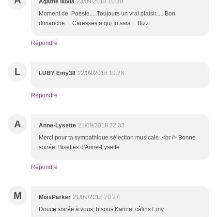
A
Agathe lluvia
23/09/2018 10:30
Moment de Poésie.....Toujours un vrai plaisir..... Bon
dimanche... Caresses a qui tu sais.... Bizz.
Répondre
L
LUBY Emy38
22/09/2018 10:26
Répondre
A
Anne-Lysette
21/09/2018 22:33
Merci pour ta sympathique sélection musicale .<br /> Bonne
soirée. Bisettes d'Anne-Lysette
Répondre
M
MissParker
21/09/2018 20:27
Douce soirée à vous, bisous Karine, câlins Emy