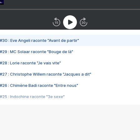
#30 : Eve Angeli raconte "Avant de partir"
#29 : MC Solaar raconte "Bouge de là"
28 : Lorie raconte "Je vais vite"
#27 : Christophe Willem raconte "Jacques a dit"
#26 : Chimène Badi raconte "Entre nous"
#25 : Indochine raconte "3e sexe"
#24 : Zaho raconte "C'est chelou"
#23 : Patrick Bruel raconte "Au café des délices"
#22 : Kyo raconte "Le chemin"