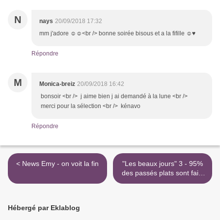
N
nays
20/09/2018 17:32
mm j'adore ☺☺<br /> bonne soirée bisous et a la fifille ☺♥
Répondre
M
Monica-breiz
20/09/2018 16:42
bonsoir <br /> j aime bien j ai demandé à la lune <br />
merci pour la sélection <br /> kénavo
Répondre
< News Emy - on voit la fin
"Les beaux jours" 3 - 95%
des passés plats sont faits
>
Hébergé par Eklablog