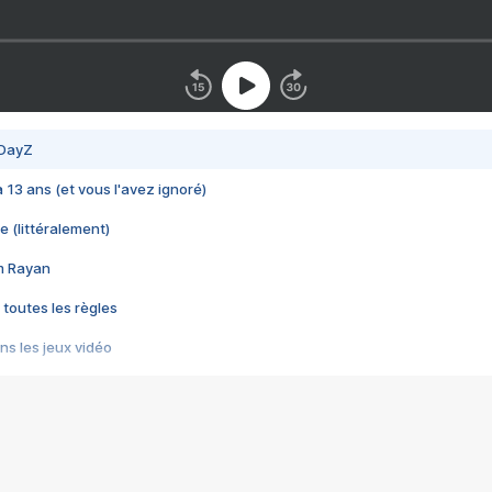
 DayZ
 a 13 ans (et vous l'avez ignoré)
e (littéralement)
im Rayan
 toutes les règles
s les jeux vidéo
us choquant de Rockstar ? - Le scandale BULLY
e plus moche de Steam
du RÊVE tourne au CAUCHEMAR