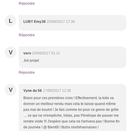
Répondre
L
LUBY Emy38
20/08/2017 17:36
Répondre
V
vero
20/08/2017 01:11
Joli projet
Répondre
V
Vyne du 56
17/08/2017 12:36
Bravo pour ces premières croix ! Effectivement, la toile va
donner un meilleur rendu mais cela te laisse quand même
pas mal de boulot ! Je fais comme toi pour ce genre de grille
.... ce qui ne m'empêche, hélas, pas Pénélope de passer me
rendre visite !!! J'espère que cela ne t'arrivera pas ! Bonne fin
de journée ! @ Bientôt ! Bizhs morbihannaises !