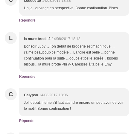
couquette
14/08/2017 18:38
Un joli ouvrage en perspective. Bonne continuation. Bises
Répondre
L
la mure brode 2
14/08/2017 18:18
Bonsoir Luby ,,, Ton début de broderie est magnifique ,,,
j'aime beaucoup ce modèle ,,, La toile est belle ,,, bonne
continuation pour la suite ,,, douce et belle soirée,,, bisous
bisous,,, la mure brode <br /> Caresses à ta belle Emy
Répondre
C
Calypso
14/08/2017 18:06
Joli début, même s'il faut attendre encore un peu avoir de voir
le motif. Bonne continuation !
Répondre