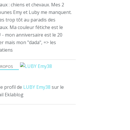
aux : chiens et chevaux. Mes 2
ounes Emy et Luby me manquent.
es trop tôt au paradis des
ux. Ma couleur fétiche est le
 - mon anniversaire est le 20
er mais mon "dada", => les
atiens
PROPOS
le profil de
LUBY Emy38
sur le
il Eklablog