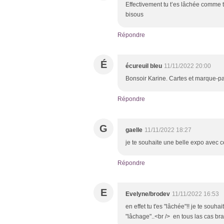
Effectivement tu t’es lâchée comme tu
bisous
Répondre
É
écureuil bleu
11/11/2022 20:00
Bonsoir Karine. Cartes et marque-pag
Répondre
G
gaelle
11/11/2022 18:27
je te souhaite une belle expo avec 
Répondre
E
Evelyne/brodev
11/11/2022 16:53
en effet tu t'es "lâchée"!! je te souha
"lâchage"..<br /> en tous las cas b