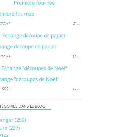
Première fournée
2/2024
…
Echange découpe de papier
2/2024
…
Echange "découpes de Noël"
1/2024
…
TÉGORIES DANS LE BLOG
anger
(250)
ure
(237)
214)