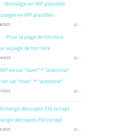
Nostalgie en MP plastifiés
8/2023
…
Pour la page de ton livre
4/2023
…
MP en sal "hiver" * "automne"
1/2022
…
Echange découpes Eté (scrap)
6/2025
…