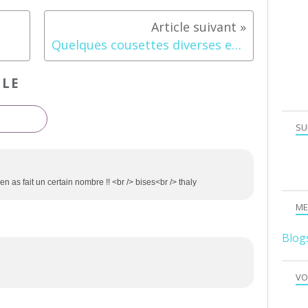
Quelques cousettes diverses et variées
CLE
SU
en as fait un certain nombre !! <br /> bises<br /> thaly
ME
Blog
VO