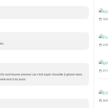
16/0
biz
22/0
27/1
'ils vont trouver preneur car c'est super chouette à glisser dans
week-end à toi aussi
26/0