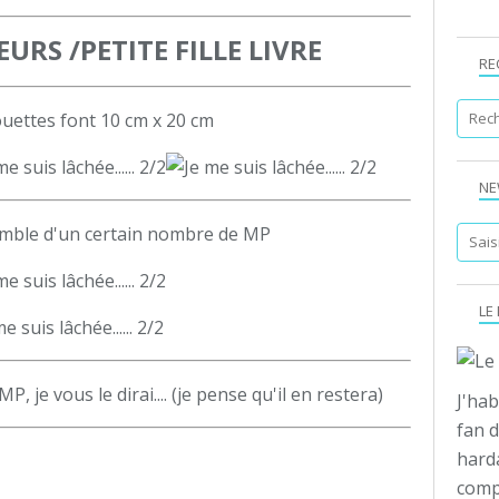
URS /PETITE FILLE LIVRE
RE
uettes font 10 cm x 20 cm
NE
semble d'un certain nombre de MP
LE
P, je vous le dirai.... (je pense qu'il en restera)
J'hab
fan d
hard
compo