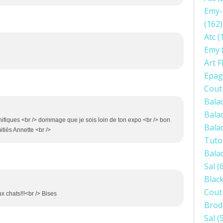
Emy-
(162)
Atc
(
Emy
Art F
Epag
Cout
Bala
Bala
nifiques <br /> dommage que je sois loin de ton expo <br /> bon
Bala
itiés Annette <br />
Tuto
Bala
Sal
(6
Blac
Cout
x chats!!!<br /> Bises
Brod
Sal
(5