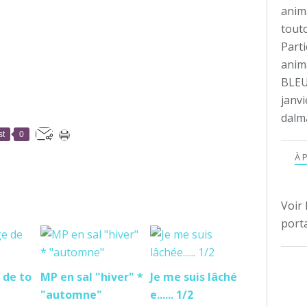
anim
tout
Parti
anima
BLEU
janvi
dalm
st
0
À 
Voir 
porta
 de to
MP en sal "hiver" *
Je me suis lâché
"automne"
e...... 1/2