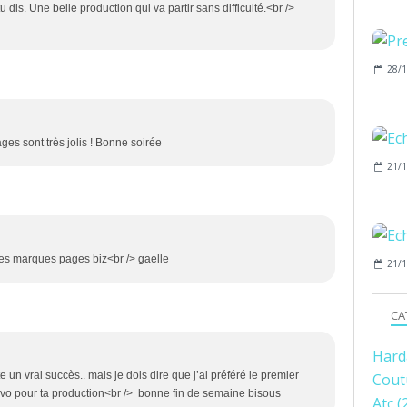
 dis. Une belle production qui va partir sans difficulté.<br />
28/1
es sont très jolis ! Bonne soirée
21/1
ces marques pages biz<br /> gaelle
21/1
CA
Hard
ite un vrai succès.. mais je dois dire que j’ai préféré le premier
Cout
ravo pour ta production<br /> bonne fin de semaine bisous
Atc
(