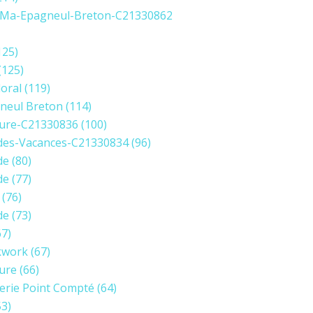
Ma-Epagneul-Breton-C21330862
125)
(125)
loral
(119)
neul Breton
(114)
ure-C21330836
(100)
des-Vacances-C21330834
(96)
de
(80)
de
(77)
(76)
de
(73)
7)
kwork
(67)
ure
(66)
erie Point Compté
(64)
3)