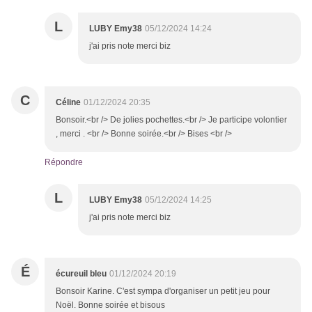
L
LUBY Emy38
05/12/2024 14:24
j'ai pris note merci biz
C
Céline
01/12/2024 20:35
Bonsoir.<br /> De jolies pochettes.<br /> Je participe volontier
, merci . <br /> Bonne soirée.<br /> Bises <br />
Répondre
L
LUBY Emy38
05/12/2024 14:25
j'ai pris note merci biz
É
écureuil bleu
01/12/2024 20:19
Bonsoir Karine. C'est sympa d'organiser un petit jeu pour
Noël. Bonne soirée et bisous