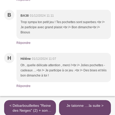
B
BA38
01/12/2024 11:11
Trop sympa ton petit jeu ! Tes pochettes sont superbes.<br />
Je participe avec grand plaisir.<br /> Bon dimanche<br />
Bisous
Répondre
H
Hélène
01/12/2024 11:07
Oh , quelle délicate attention , merci !<br /> Jolies pochettes -
cadeaux ....<br /> Je participe à ce jeu .<br /> Des bises et très
bon dimanche à toi !
Répondre
< Débarbouillettes "Reine
Je tatonne ....la suite >
des Neiges" (2) + son