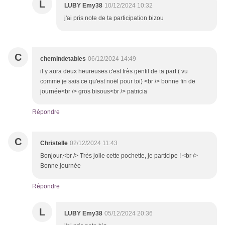
L
LUBY Emy38
10/12/2024 10:32
j'ai pris note de ta participation bizou
C
chemindetables
06/12/2024 14:49
il y aura deux heureuses c'est très gentil de ta part ( vu
comme je sais ce qu'est noël pour toi) <br /> bonne fin de
journée<br /> gros bisous<br /> patricia
Répondre
C
Christelle
02/12/2024 11:43
Bonjour,<br /> Très jolie cette pochette, je participe ! <br />
Bonne journée
Répondre
L
LUBY Emy38
05/12/2024 20:36