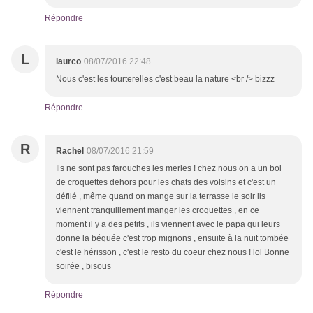
Répondre
L
laurco
08/07/2016 22:48
Nous c'est les tourterelles c'est beau la nature <br /> bizzz
Répondre
R
Rachel
08/07/2016 21:59
Ils ne sont pas farouches les merles ! chez nous on a un bol
de croquettes dehors pour les chats des voisins et c'est un
défilé , même quand on mange sur la terrasse le soir ils
viennent tranquillement manger les croquettes , en ce
moment il y a des petits , ils viennent avec le papa qui leurs
donne la béquée c'est trop mignons , ensuite à la nuit tombée
c'est le hérisson , c'est le resto du coeur chez nous ! lol Bonne
soirée , bisous
Répondre