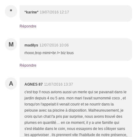
*
*karine*
19/07/2016 12:17
Répondre
M
madilys
12/07/2016 10:06
rhooo,trop mimi<br /> biz tous
Répondre
A
AGNES 87
11/07/2016 13:37
c'est top !! nous avions aussi un merle qui se pavanait dans le
jardin depuis 4 ou 5 ans. mon mari l'avait surnommé coco , et
lorsqu'on l'appelait il venait courir et se nourrir dans la
pelouse avec sa piscine à disposition. Malheureusement, je
crois qu'un chat l'a pris par surprise, nous avons trouvé des
plumes en quantité.... en ce moment, il y a une famille qui
s'est établie dans le coin, nous essayons de les côtoyer sans
les apprivoiser . ils prennent vite l'habitude de notre présence,