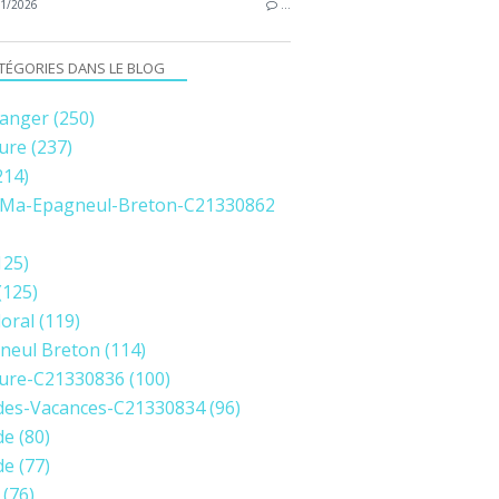
1/2026
…
TÉGORIES DANS LE BLOG
anger
(250)
ure
(237)
214)
Ma-Epagneul-Breton-C21330862
125)
(125)
loral
(119)
neul Breton
(114)
ure-C21330836
(100)
des-Vacances-C21330834
(96)
de
(80)
de
(77)
(76)