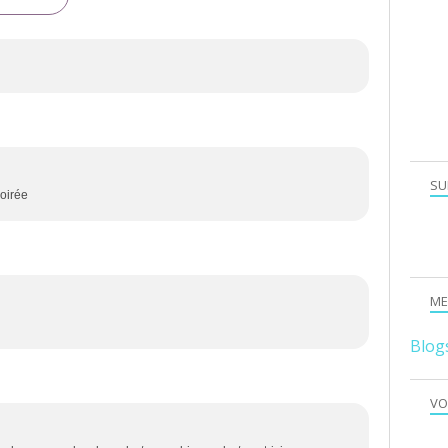
SU
soirée
ME
Blog
VO