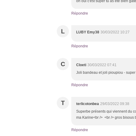
oh oui c'est super tu as été bien gât
Répondre
L
LUBY Emy38
30/03/2022 10:27
Répondre
C
Cloeti
30/03/2022 07:41
Joli bandeau et joli pioupiou - super
Répondre
T
terlicotonbea
29/03/2022 09:38
Superbe présents qui viennent du coe
ma Karine<br /> <br /> gros bisous
Répondre