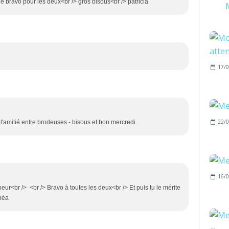
ée bravo pour les deux<br /> gros bisous<br /> patricia
M
17/0
22/0
 l'amitié entre brodeuses - bisous et bon mercredi.
16/0
ur<br /> <br /> Bravo à toutes les deux<br /> Et puis tu le mérite
 béa