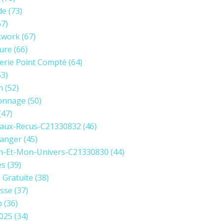
de
(73)
7)
kwork
(67)
ure
(66)
erie Point Compté
(64)
3)
n
(52)
onnage
(50)
(47)
aux-Recus-C21330832
(46)
anger
(45)
in-Et-Mon-Univers-C21330830
(44)
es
(39)
e Gratuite
(38)
sse
(37)
p
(36)
2025
(34)