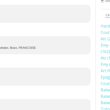
14/0
CA
Hard
Cout
Atc
(
Emy-
 artistes. Bises. FRANCOISE
(162)
Atc
(
Emy
Art F
Epag
Cout
Bala
Bala
Bala
Tuto