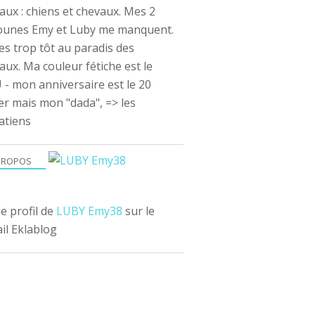
aux : chiens et chevaux. Mes 2
ounes Emy et Luby me manquent.
es trop tôt au paradis des
ux. Ma couleur fétiche est le
 - mon anniversaire est le 20
er mais mon "dada", => les
atiens
PROPOS
le profil de
LUBY Emy38
sur le
il Eklablog