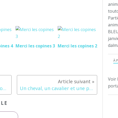
anim
tout
Parti
anima
BLEU
janvi
dalm
pines 4
Merci les copines 3
Merci les copines 2
À 
Voir 
porta
Le printemps arrive ... Petit tour au jardin
Un cheval, un cavalier et une patineuse - une merveille trop beau
CLE