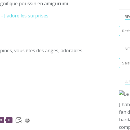
nifique poussin en amigurumi
RE
NE
pines, vous êtes des anges, adorables.
LE
J'hab
fan d
hard
st
0
compo