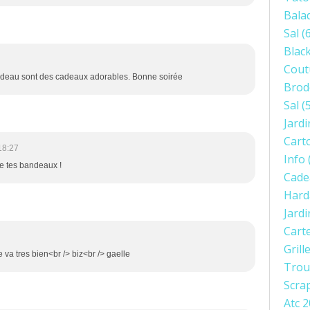
Bala
Sal
(6
Blac
Cout
andeau sont des cadeaux adorables. Bonne soirée
Brod
Sal
(5
Jardi
Cart
18:27
Info
tre tes bandeaux !
Cade
Hard
Jard
Cart
Grill
 va tres bien<br /> biz<br /> gaelle
Trou
Scra
Atc 