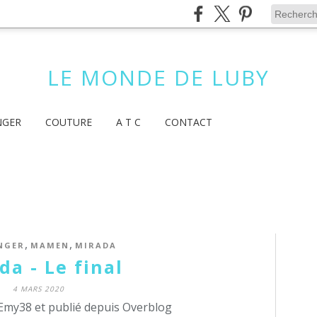
LE MONDE DE LUBY
NGER
COUTURE
A T C
CONTACT
,
,
NGER
MAMEN
MIRADA
da - Le final
4 MARS 2020
Emy38 et publié depuis Overblog