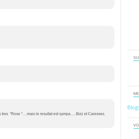
SU
ME
Blog
s tres "Rose ".....mais le resultat est sympa......Bizz et Caresses.
VO