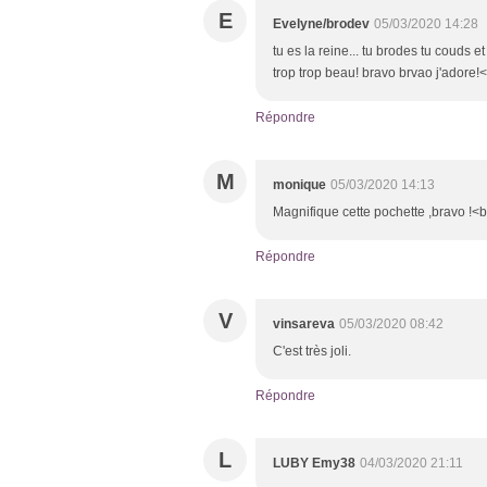
E
Evelyne/brodev
05/03/2020 14:28
tu es la reine... tu brodes tu couds et
trop trop beau! bravo brvao j'adore!
Répondre
M
monique
05/03/2020 14:13
Magnifique cette pochette ,bravo !<
Répondre
V
vinsareva
05/03/2020 08:42
C'est très joli.
Répondre
L
LUBY Emy38
04/03/2020 21:11