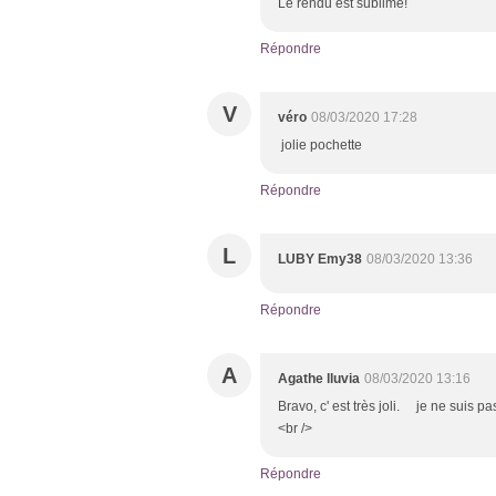
Le rendu est sublime!
Répondre
V
véro
08/03/2020 17:28
jolie pochette
Répondre
L
LUBY Emy38
08/03/2020 13:36
Répondre
A
Agathe lluvia
08/03/2020 13:16
Bravo, c' est très joli. je ne suis pa
<br />
Répondre