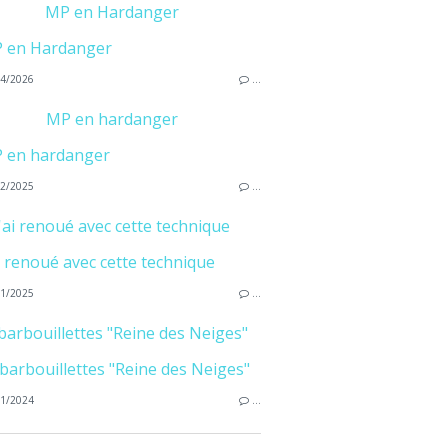
MP en Hardanger
4/2026
…
MP en hardanger
2/2025
…
J'ai renoué avec cette technique
1/2025
…
arbouillettes "Reine des Neiges"
1/2024
…