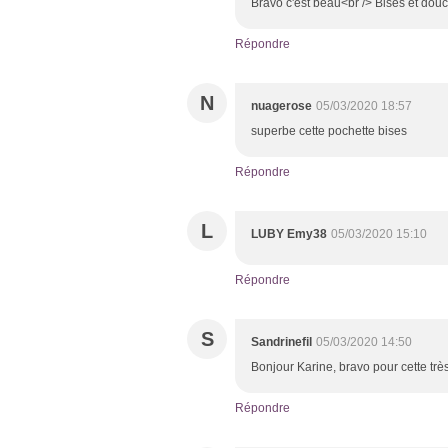
Bravo c'est beau<br /> Bises et dou
Répondre
N
nuagerose
05/03/2020 18:57
superbe cette pochette bises
Répondre
L
LUBY Emy38
05/03/2020 15:10
Répondre
S
Sandrinefil
05/03/2020 14:50
Bonjour Karine, bravo pour cette trè
Répondre