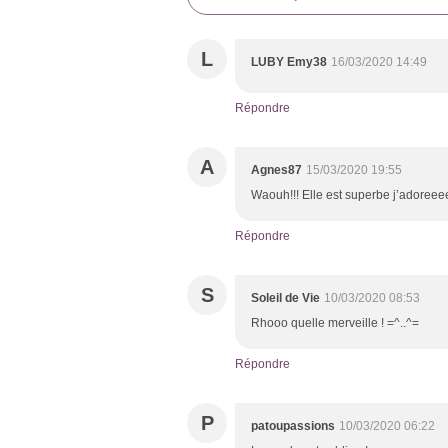
L
LUBY Emy38
16/03/2020 14:49
Répondre
A
Agnes87
15/03/2020 19:55
Waouh!!! Elle est superbe j’adoreeee
Répondre
S
Soleil de Vie
10/03/2020 08:53
Rhooo quelle merveille ! =^..^=
Répondre
P
patoupassions
10/03/2020 06:22