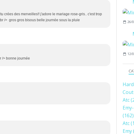
 tu crées des merveilles!! j'adore le mariage rose-gris.. c'est trop
<br /> gros gros bisous belle journée sous la pluie
26/0
12/0
br /> bonne journée
CA
Hard
Cout
Atc
(
Emy-
(162)
Atc
(
Emy