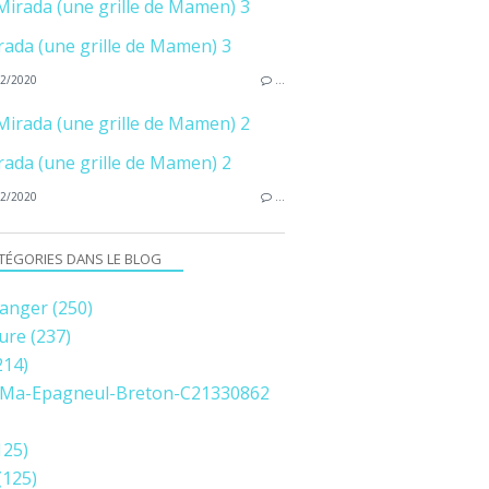
Mirada (une grille de Mamen) 3
2/2020
…
Mirada (une grille de Mamen) 2
2/2020
…
TÉGORIES DANS LE BLOG
anger
(250)
ure
(237)
214)
Ma-Epagneul-Breton-C21330862
125)
(125)