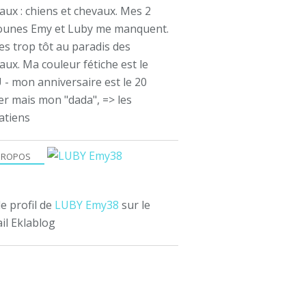
aux : chiens et chevaux. Mes 2
ounes Emy et Luby me manquent.
es trop tôt au paradis des
ux. Ma couleur fétiche est le
 - mon anniversaire est le 20
er mais mon "dada", => les
atiens
PROPOS
le profil de
LUBY Emy38
sur le
il Eklablog