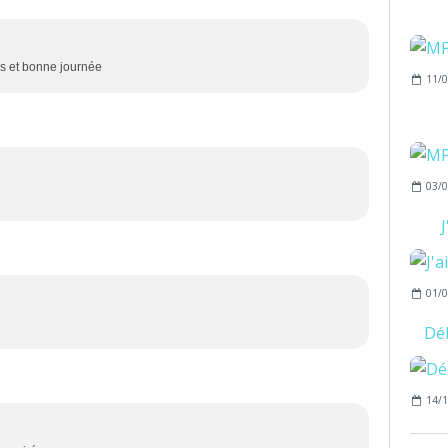
ous et bonne journée
11/0
03/0
01/0
Déb
14/1