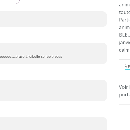
anim
tout
Parti
anima
BLEU
janvi
dalm
eeeee.....bravo à toibelle soirée bisous
À 
Voir 
porta