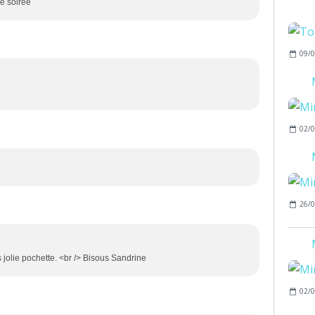
ce soirée
09/0
02/0
26/0
s jolie pochette. <br /> Bisous Sandrine
02/0