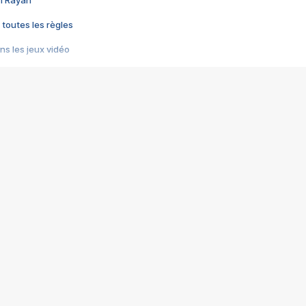
im Rayan
 toutes les règles
s les jeux vidéo
us choquant de Rockstar ? - Le scandale BULLY
e plus moche de Steam
du RÊVE tourne au CAUCHEMAR
pendant 8 heures
it… à tort
umiliés par un jeu vidéo
ire - Final Fantasy 8
ti un empire - Age of Empires
story DOFUS
tard, il crée l'un des pires jeux de tous les temps, MindsEye.