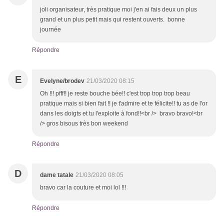
joli organisateur, très pratique moi j'en ai fais deux un plus
grand et un plus petit mais qui restent ouverts. bonne
journée
Répondre
E
Evelyne/brodev
21/03/2020 08:15
Oh !!! pfff!! je reste bouche bée!! c'est trop trop trop beau
pratique mais si bien fait !! je t'admire et te félicite!! tu as de l'or
dans les doigts et tu l'exploite à fond!!<br /> bravo bravo!<br
/> gros bisous très bon weekend
Répondre
D
dame tatale
21/03/2020 08:05
bravo car la couture et moi lol !!!
Répondre