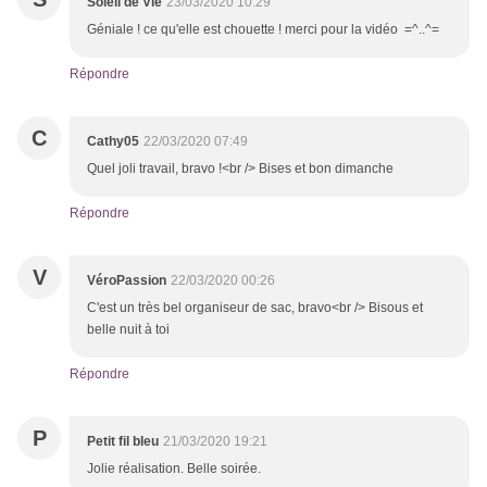
Soleil de Vie
23/03/2020 10:29
Géniale ! ce qu'elle est chouette ! merci pour la vidéo =^..^=
Répondre
C
Cathy05
22/03/2020 07:49
Quel joli travail, bravo !<br /> Bises et bon dimanche
Répondre
V
VéroPassion
22/03/2020 00:26
C'est un très bel organiseur de sac, bravo<br /> Bisous et
belle nuit à toi
Répondre
P
Petit fil bleu
21/03/2020 19:21
Jolie réalisation. Belle soirée.