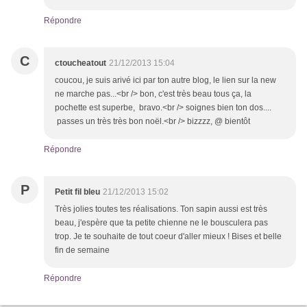
Répondre
C
ctoucheatout
21/12/2013 15:04
coucou, je suis arivé ici par ton autre blog, le lien sur la new
ne marche pas...<br /> bon, c'est très beau tous ça, la
pochette est superbe, bravo.<br /> soignes bien ton dos....
passes un très très bon noël.<br /> bizzzz, @ bientôt
Répondre
P
Petit fil bleu
21/12/2013 15:02
Très jolies toutes tes réalisations. Ton sapin aussi est très
beau, j'espère que ta petite chienne ne le bousculera pas
trop. Je te souhaite de tout coeur d'aller mieux ! Bises et belle
fin de semaine
Répondre