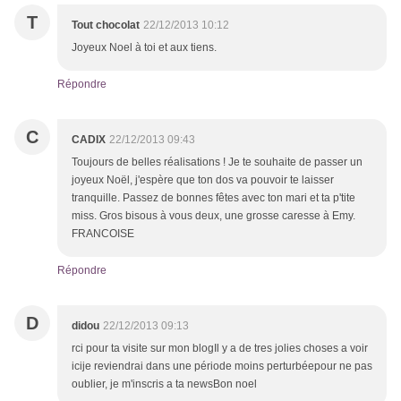
T
Tout chocolat
22/12/2013 10:12
Joyeux Noel à toi et aux tiens.
Répondre
C
CADIX
22/12/2013 09:43
Toujours de belles réalisations ! Je te souhaite de passer un
joyeux Noël, j'espère que ton dos va pouvoir te laisser
tranquille. Passez de bonnes fêtes avec ton mari et ta p'tite
miss. Gros bisous à vous deux, une grosse caresse à Emy.
FRANCOISE
Répondre
D
didou
22/12/2013 09:13
rci pour ta visite sur mon blogIl y a de tres jolies choses a voir
icije reviendrai dans une période moins perturbéepour ne pas
oublier, je m'inscris a ta newsBon noel