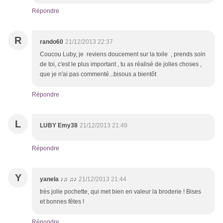
Répondre
R
rando60
21/12/2013 22:37
Coucou Luby, je reviens doucement sur la toile , prends soin
de toi, c'est le plus important , tu as réalisé de jolies choses ,
que je n'ai pas commenté...bisous a bientôt
Répondre
L
LUBY Emy38
21/12/2013 21:49
Répondre
Y
yanela ♪♫ ♫♪
21/12/2013 21:44
très jolie pochette, qui met bien en valeur la broderie ! Bises
et bonnes fêtes !
Répondre