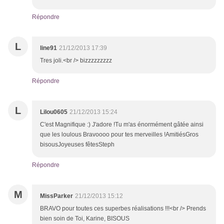
Répondre
L
line91
21/12/2013 17:39
Tres joli.<br /> bizzzzzzzzz
Répondre
L
Lilou0605
21/12/2013 15:24
C'est Magnifique :) J'adore !Tu m'as énormément gâtée ainsi
que les loulous Bravoooo pour tes merveilles !AmitiésGros
bisousJoyeuses fêtesSteph
Répondre
M
MissParker
21/12/2013 15:12
BRAVO pour toutes ces superbes réalisations !!!<br /> Prends
bien soin de Toi, Karine, BISOUS