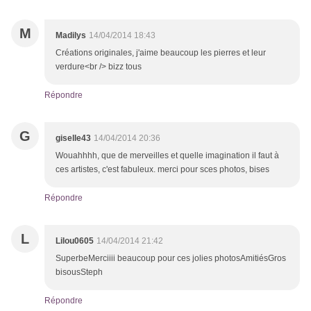
M
Madilys
14/04/2014 18:43
Créations originales, j'aime beaucoup les pierres et leur
verdure<br /> bizz tous
Répondre
G
giselle43
14/04/2014 20:36
Wouahhhh, que de merveilles et quelle imagination il faut à
ces artistes, c'est fabuleux. merci pour sces photos, bises
Répondre
L
Lilou0605
14/04/2014 21:42
SuperbeMerciiii beaucoup pour ces jolies photosAmitiésGros
bisousSteph
Répondre