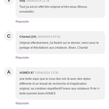
V
valy
16/04/2014 11:16
Tout ça est en effet très original et très beau !Bisous
ensoleillés
Répondre
C
Chantal (24)
16/04/2014 04:02
Original effectivement, j'ai flashé sur le dernier, merci pour le
partage et félicitations aux créateurs. Bises. Chantal
Répondre
A
AGNES 87
15/04/2014 13:30
une belle expo que tu nous fais voir là avec des styles
différents et un travail de recherche et d'application
original, au combien stupéfiant!!! bravo aux créateurs !!!<br />
belle journée bises AGNES
Répondre