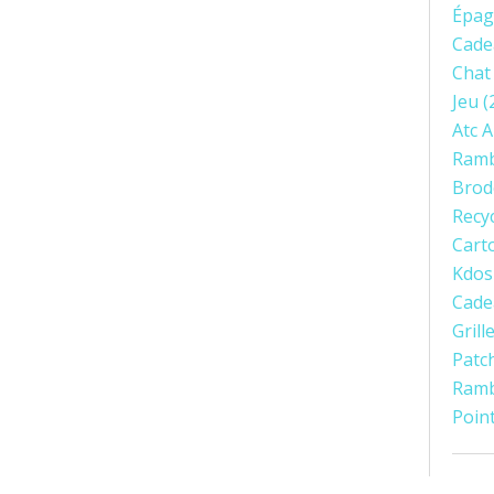
Épag
Cade
Chat
Jeu
(
Atc 
Ramb
Brod
Recy
Cart
Kdos
Cade
Gril
Patc
Ram
Poin