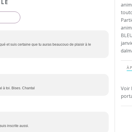
CLE
anim
tout
Parti
anima
BLEU
janvi
ué et suis certaine que tu auras beaucouo de plaisir à le
dalm
À 
Voir 
al à toi. Bises. Chantal
porta
suis inscrite aussi.