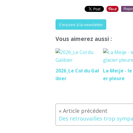
Repo
S'inscrire à la newsletter
Vous aimerez aussi :
2026_Le Col du Gal
La Meije - le
ibier
er pleure