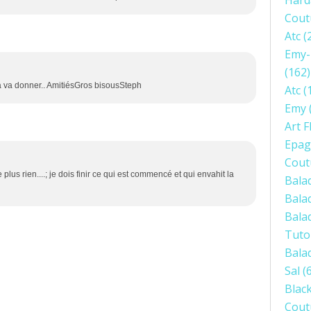
Hard
Cout
Atc
(
Emy-
(162)
a va donner.. AmitiésGros bisousSteph
Atc
(
Emy
Art F
Epag
Cout
plus rien....; je dois finir ce qui est commencé et qui envahit la
Bala
Bala
Bala
Tuto
Bala
Sal
(6
Blac
Cout