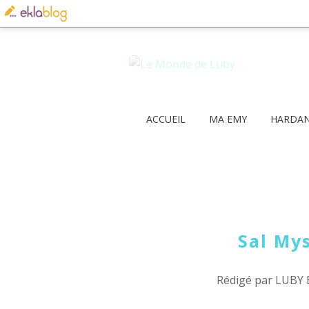
ACCUEIL
MA EMY
HARDA
Sal My
Rédigé par LUBY 