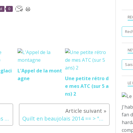
st
0
RE
NE
 glaci
L'Appel de la mont
agne
Une petite rétro d
LE
e mes ATC (sur 5 a
ns) 2
J'hab
fan d
Des retrouvailles trop sympas avec ma cops Mégane84
Quilt en beaujolais 2014 == > "bleu"
hard
compo