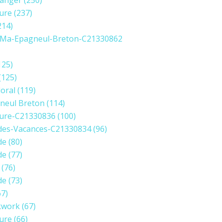
anger
(250)
ure
(237)
214)
Ma-Epagneul-Breton-C21330862
125)
(125)
loral
(119)
neul Breton
(114)
ure-C21330836
(100)
des-Vacances-C21330834
(96)
de
(80)
de
(77)
(76)
de
(73)
7)
kwork
(67)
ure
(66)