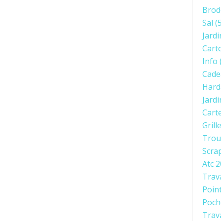
Brod
Sal
(5
Jardi
Cart
Info
Cade
Hard
Jard
Cart
Grill
Trou
Scra
Atc 
Trav
Poin
Poch
Trav