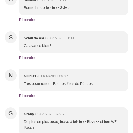
Sissi94
03/04/2021 10:33
Bonne broderie.<br /> Sylvie
Répondre
S
Soleil de Vie
03/04/2021 10:08
Ca avance bien !
Répondre
N
Niunia18
03/04/2021 09:37
Très beau rendu!! Bonnes fêtes de Pâques.
Répondre
G
Grany
03/04/2021 09:26
De plus en plus beau, bravo à toi<br /> Bizzzzz et bon WE
Pascal