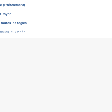
e (littéralement)
im Rayan
 toutes les règles
s les jeux vidéo
us choquant de Rockstar ? - Le scandale BULLY
e plus moche de Steam
du RÊVE tourne au CAUCHEMAR
pendant 8 heures
it… à tort
umiliés par un jeu vidéo
ire - Final Fantasy 8
ti un empire - Age of Empires