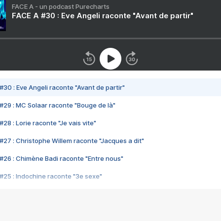
FACE A - un podcast Purecharts
FACE A #30 : Eve Angeli raconte "Avant de partir"
#30 : Eve Angeli raconte "Avant de partir"
#29 : MC Solaar raconte "Bouge de là"
28 : Lorie raconte "Je vais vite"
#27 : Christophe Willem raconte "Jacques a dit"
#26 : Chimène Badi raconte "Entre nous"
#25 : Indochine raconte "3e sexe"
#24 : Zaho raconte "C'est chelou"
#23 : Patrick Bruel raconte "Au café des délices"