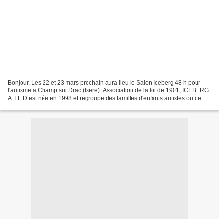
Bonjour, Les 22 et 23 mars prochain aura lieu le Salon Iceberg 48 h pour
l'autisme à Champ sur Drac (Isère). Association de la loi de 1901, ICEBERG
A.T.E.D est née en 1998 et regroupe des familles d'enfants autistes ou de
manière générale atteints de...