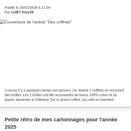
Publié le 28/02/2026 à 11:00
Par
LUBY Emy38
Coucou Il y a quelques temps (en janvier), j'ai réalisé 2 coffrets en recyclant
des boîtes. Les 2 boîtes ont été recouvertes de tissus 100% coton et du
papier skyvertex à l'intérieur Sur le grand coffret, j'ai collé un transfert
"papillon" J'avais besoin...
Petite rétro de mes cartonnages pour l'année
2025