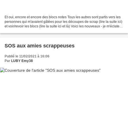
Et oui, encore et encore des blocs notes Tous les autres sont partis vers les
personnes qui m'avaient gâtées pour les découpes de scrap (lire la suite ici)
et voir/revoir les blocs (lire la suite ici et là) Voici les nouveaux - je m'éclate
avec ses papiers...
SOS aux amies scrappeuses
Publié le 11/02/2021 à 16:06
Par
LUBY Emy38