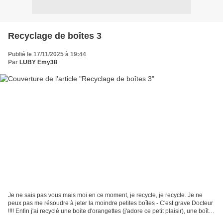
Recyclage de boîtes 3
Publié le 17/11/2025 à 19:44
Par
LUBY Emy38
Je ne sais pas vous mais moi en ce moment, je recycle, je recycle. Je ne
peux pas me résoudre à jeter la moindre petites boîtes - C'est grave Docteur
!!!! Enfin j'ai recyclé une boite d'orangettes (j'adore ce petit plaisir), une boîte
à mouchoirs que...