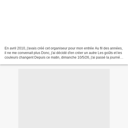
En avril 2010, j'avais créé cet organiseur pour mon entrée Au fil des années,
il ne me convenait plus Donc, j'ai décidé d'en créer un autre Les goûts et les
couleurs changent Depuis ce matin, dimanche 10/5/26, j'ai passé la journée
à créer cet ensemble...