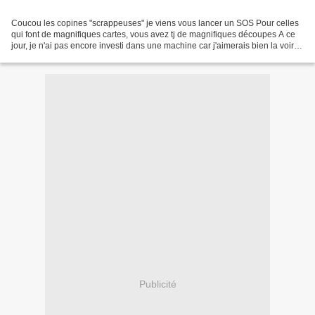
Coucou les copines "scrappeuses" je viens vous lancer un SOS Pour celles
qui font de magnifiques cartes, vous avez tj de magnifiques découpes A ce
jour, je n'ai pas encore investi dans une machine car j'aimerais bien la voir
en vrai et non sur un écran...
Publicité