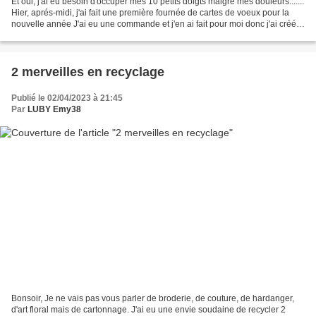
Et oui, j'ai eu besoin d'occuper mes 10 petits doigts malgré mes douleurs.......
Hier, aprés-midi, j'ai fait une première fournée de cartes de voeux pour la
nouvelle année J'ai eu une commande et j'en ai fait pour moi donc j'ai créé,
créé, etc. Ce jour,...
2 merveilles en recyclage
Publié le 02/04/2023 à 21:45
Par
LUBY Emy38
Bonsoir, Je ne vais pas vous parler de broderie, de couture, de hardanger,
d'art floral mais de cartonnage. J'ai eu une envie soudaine de recycler 2