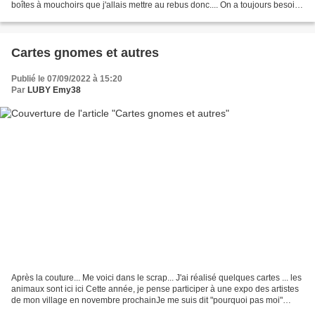
boîtes à mouchoirs que j'allais mettre au rebus donc.... On a toujours besoin
d'une boîte. La 1ère : une...
Cartes gnomes et autres
Publié le 07/09/2022 à 15:20
Par
LUBY Emy38
Après la couture... Me voici dans le scrap... J'ai réalisé quelques cartes ... les
animaux sont ici ici Cette année, je pense participer à une expo des artistes
de mon village en novembre prochainJe me suis dit "pourquoi pas moi"
Donc je grossis un peu...