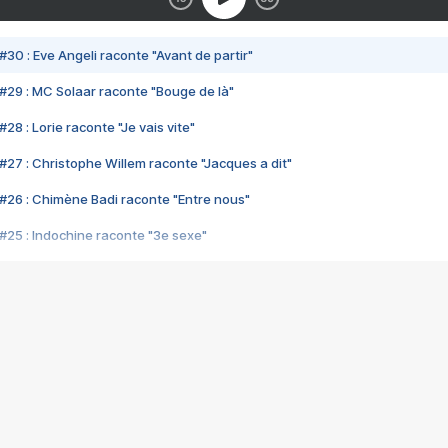
#30 : Eve Angeli raconte "Avant de partir"
#29 : MC Solaar raconte "Bouge de là"
28 : Lorie raconte "Je vais vite"
#27 : Christophe Willem raconte "Jacques a dit"
#26 : Chimène Badi raconte "Entre nous"
#25 : Indochine raconte "3e sexe"
#24 : Zaho raconte "C'est chelou"
#23 : Patrick Bruel raconte "Au café des délices"
#22 : Kyo raconte "Le chemin"
#21 : Nolwenn Leroy raconte "Cassé"
#20 : Patrick Hernandez raconte "Born to be alive"