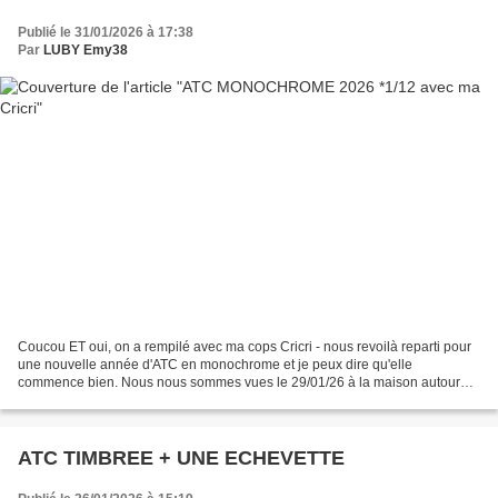
Publié le 31/01/2026 à 17:38
Par
LUBY Emy38
Coucou ET oui, on a rempilé avec ma cops Cricri - nous revoilà reparti pour
une nouvelle année d'ATC en monochrome et je peux dire qu'elle
commence bien. Nous nous sommes vues le 29/01/26 à la maison autour
d'une bonne carbonade maison (un régal) et nous...
ATC TIMBREE + UNE ECHEVETTE