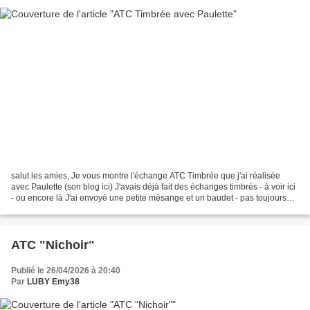
salut les amies, Je vous montre l'échange ATC Timbrée que j'ai réalisée
avec Paulette (son blog ici) J'avais déjà fait des échanges timbrés - à voir ici
- ou encore là J'ai envoyé une petite mésange et un baudet - pas toujours
évident de trouver un motif...
ATC "Nichoir"
Publié le 26/04/2026 à 20:40
Par
LUBY Emy38