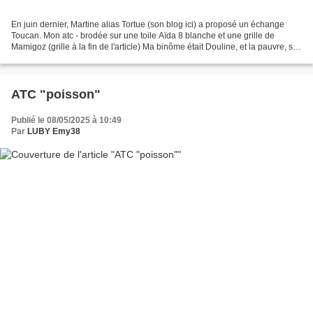
En juin dernier, Martine alias Tortue (son blog ici) a proposé un échange
Toucan. Mon atc - brodée sur une toile Aïda 8 blanche et une grille de
Mamigoz (grille à la fin de l'article) Ma binôme était Douline, et la pauvre, sa
1ère atc n'est jamais arrivée...
ATC "poisson"
Publié le 08/05/2025 à 10:49
Par
LUBY Emy38