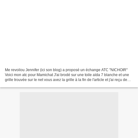
Me revoilou Jennifer (ici son blog) a proposé un échange ATC "NICHOIR"
Voici mon atc pour Mamichat J'ai brodé sur une toile aïda 7 blanche et une
grille trouvée sur le net vous avez la grille à la fin de l'article et j'ai reçu de
Maryse (Bleudu89) Je...