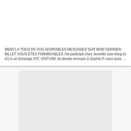
MERCI A TOUS DE VOS ADORABLES MESSAGES SUR MON DERNIER
BILLET VOUS ETES FORMIDABLES J'ai participé chez Jennifer (son blog ici
ici) à un échange ATC VOITURE Je devais envoyer à Sophie P. vous avez la
grille à la fin de l'article et j'ai reçu de Marie-Claude...