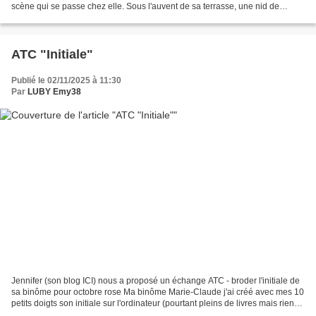
scène qui se passe chez elle. Sous l'auvent de sa terrasse, une nid de
tourterelles a élu domicile depuis...
ATC "Initiale"
Publié le 02/11/2025 à 11:30
Par
LUBY Emy38
Jennifer (son blog ICI) nous a proposé un échange ATC - broder l'initiale de
sa binôme pour octobre rose Ma binôme Marie-Claude j'ai créé avec mes 10
petits doigts son initiale sur l'ordinateur (pourtant pleins de livres mais rien
me plaisait - allez...