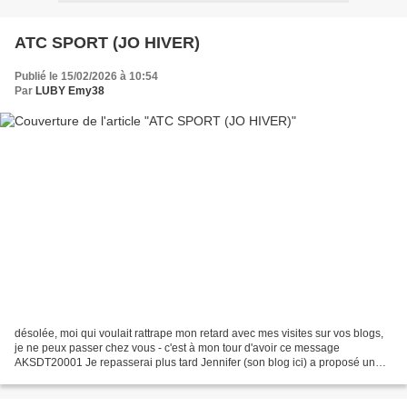
ATC SPORT (JO HIVER)
Publié le 15/02/2026 à 10:54
Par
LUBY Emy38
désolée, moi qui voulait rattrape mon retard avec mes visites sur vos blogs,
je ne peux passer chez vous - c'est à mon tour d'avoir ce message
AKSDT20001 Je repasserai plus tard Jennifer (son blog ici) a proposé un
échange ATC SPORT (JO HIVER) Moi la...