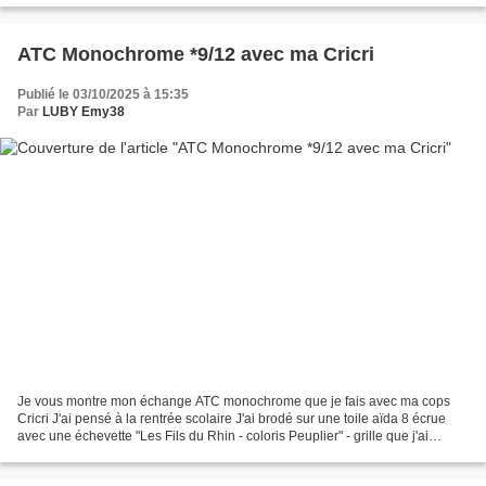
ATC Monochrome *9/12 avec ma Cricri
Publié le 03/10/2025 à 15:35
Par
LUBY Emy38
Je vous montre mon échange ATC monochrome que je fais avec ma cops
Cricri J'ai pensé à la rentrée scolaire J'ai brodé sur une toile aïda 8 écrue
avec une échevette "Les Fils du Rhin - coloris Peuplier" - grille que j'ai
trouvée sur le net (grille à la...