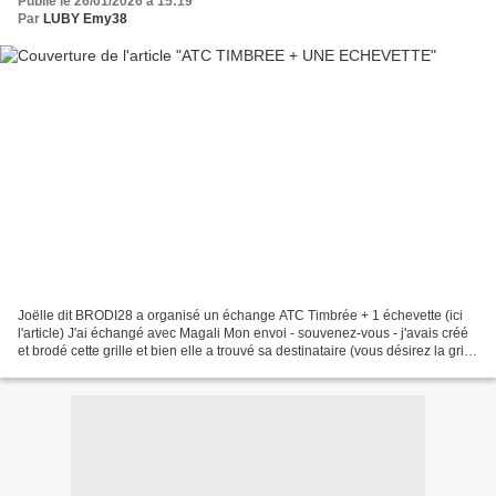
Publié le 26/01/2026 à 15:19
Par
LUBY Emy38
Joëlle dit BRODI28 a organisé un échange ATC Timbrée + 1 échevette (ici
l'article) J'ai échangé avec Magali Mon envoi - souvenez-vous - j'avais créé
et brodé cette grille et bien elle a trouvé sa destinataire (vous désirez la grille
: c'est ici) Envoi...