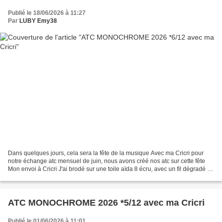
Publié le 18/06/2026 à 11:27
Par
LUBY Emy38
Dans quelques jours, cela sera la fête de la musique Avec ma Cricri pour
notre échange atc mensuel de juin, nous avons créé nos atc sur cette fête
Mon envoi à Cricri J'ai brodé sur une toile aïda 8 écru, avec un fil dégradé de
DMC n° 4240 vous avez la...
ATC MONOCHROME 2026 *5/12 avec ma Cricri
Publié le 01/06/2026 à 11:01