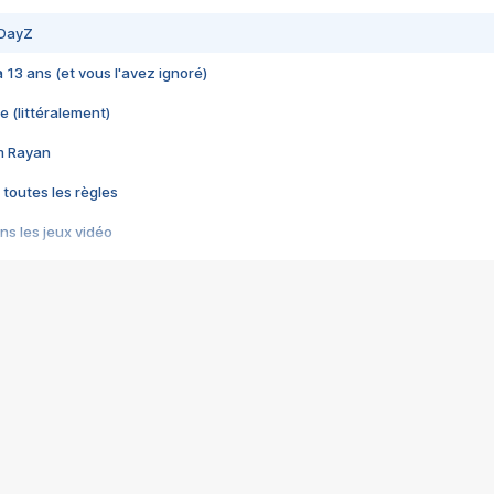
 DayZ
 a 13 ans (et vous l'avez ignoré)
e (littéralement)
im Rayan
 toutes les règles
s les jeux vidéo
us choquant de Rockstar ? - Le scandale BULLY
e plus moche de Steam
du RÊVE tourne au CAUCHEMAR
pendant 8 heures
it… à tort
umiliés par un jeu vidéo