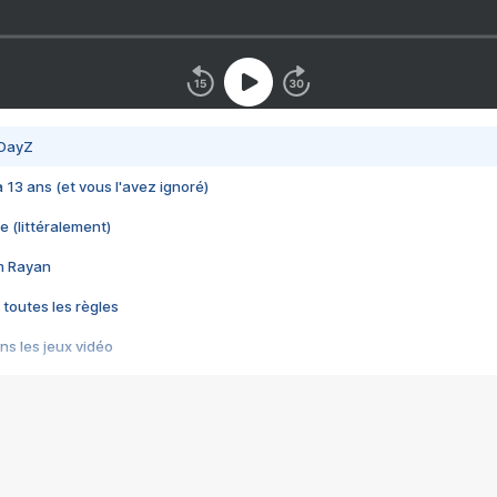
 DayZ
 a 13 ans (et vous l'avez ignoré)
e (littéralement)
im Rayan
 toutes les règles
s les jeux vidéo
us choquant de Rockstar ? - Le scandale BULLY
e plus moche de Steam
du RÊVE tourne au CAUCHEMAR