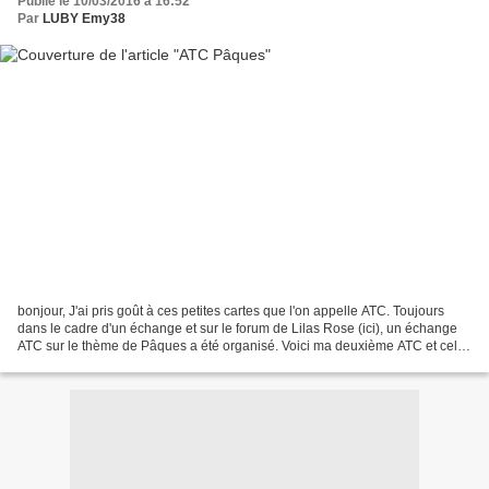
Publié le 10/03/2016 à 16:52
Par
LUBY Emy38
bonjour, J'ai pris goût à ces petites cartes que l'on appelle ATC. Toujours
dans le cadre d'un échange et sur le forum de Lilas Rose (ici), un échange
ATC sur le thème de Pâques a été organisé. Voici ma deuxième ATC et celle
que j'ai reçu de ma binome...