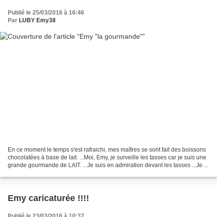
Publié le 25/03/2016 à 16:46
Par
LUBY Emy38
En ce moment le temps s'est rafraichi, mes maîtres se sont fait des boissons
chocolatées à base de lait. ...Moi, Emy, je surveille les tasses car je suis une
grande gourmande de LAIT. ...Je suis en admiration devant les tasses ...Je
vais lécher les tasses...
Emy caricaturée !!!!
Publié le 23/03/2016 à 10:37