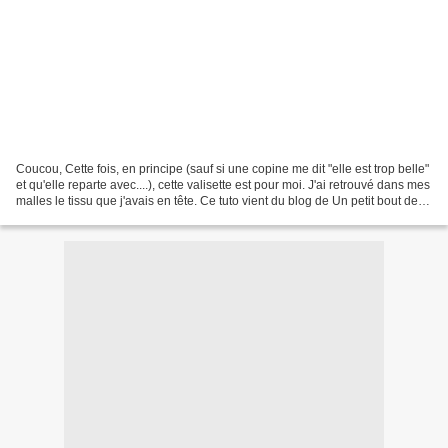
Coucou, Cette fois, en principe (sauf si une copine me dit "elle est trop belle"
et qu'elle reparte avec....), cette valisette est pour moi. J'ai retrouvé dans mes
malles le tissu que j'avais en tête. Ce tuto vient du blog de Un petit bout de fil
(ici...