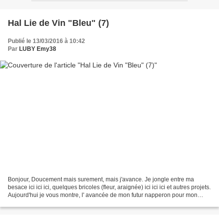
Hal Lie de Vin "Bleu" (7)
Publié le 13/03/2016 à 10:42
Par
LUBY Emy38
Bonjour, Doucement mais surement, mais j'avance. Je jongle entre ma
besace ici ici ici, quelques bricoles (fleur, araignée) ici ici ici et autres projets.
Aujourd'hui je vous montre, l' avancée de mon futur napperon pour mon
chevet. Le 28/10/2015, je...