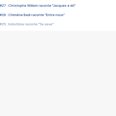
#27 : Christophe Willem raconte "Jacques a dit"
#26 : Chimène Badi raconte "Entre nous"
#25 : Indochine raconte "3e sexe"
#24 : Zaho raconte "C'est chelou"
#23 : Patrick Bruel raconte "Au café des délices"
#22 : Kyo raconte "Le chemin"
#21 : Nolwenn Leroy raconte "Cassé"
#20 : Patrick Hernandez raconte "Born to be alive"
#19 : Lorie raconte "Près de moi"
#18 : Michael Jones raconte "A nos actes manqués" (avec Jean-Jacque
#17 : Khaled raconte "Aïcha"
#16 : Corneille raconte "Parce qu'on vient de loin"