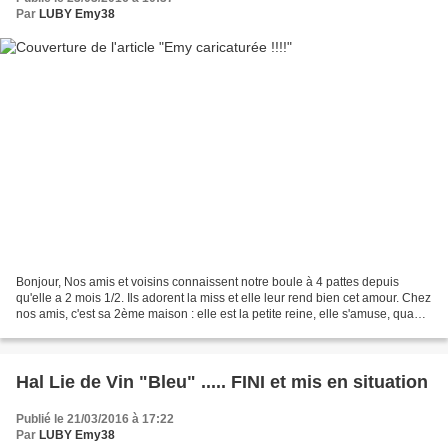
Par
LUBY Emy38
Bonjour, Nos amis et voisins connaissent notre boule à 4 pattes depuis
qu'elle a 2 mois 1/2. Ils adorent la miss et elle leur rend bien cet amour. Chez
nos amis, c'est sa 2ème maison : elle est la petite reine, elle s'amuse, quand
nous avons besoin d'une...
Hal Lie de Vin "Bleu" ..... FINI et mis en situation
Publié le 21/03/2016 à 17:22
Par
LUBY Emy38