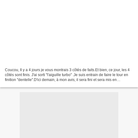
Coucou, Il y a 4 jours je vous montrais 3 côtés de faits.Et bien, ce jour, les 4
côtés sont finis. J'ai sorti "l'aiguille turbo" .Je suis entrain de faire le tour en
finition "dentelle".D'ici demain, à mon avis, il sera fini et sera mis en
situation,...