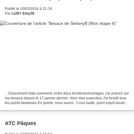
Publié le 10/03/2016 à 21:34
Par
LUBY Emy38
... Doucement mais surement, entre deux broderies/ouvrages, j'ai avancé sur
ma besace depuis le 17 janvier dernier. Voici mes avancées J'ai brodé tous
les points fantaisies En points, nous avons : Croix malte, point esprit double
Et une vue de l'ensemble...
ATC Pâques