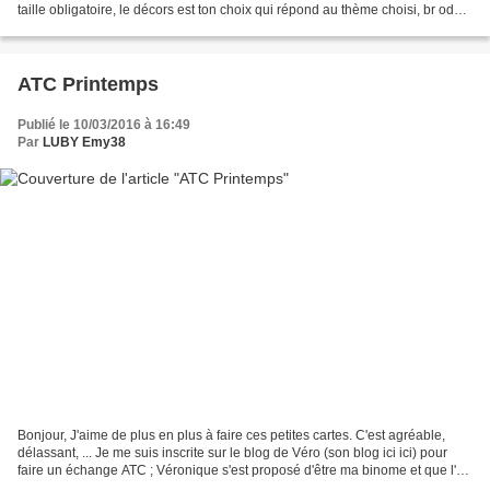
taille obligatoire, le décors est ton choix qui répond au thème choisi, br odé
ou scrappé selon le blog ou le...
ATC Printemps
Publié le 10/03/2016 à 16:49
Par
LUBY Emy38
Bonjour, J'aime de plus en plus à faire ces petites cartes. C'est agréable,
délassant, ... Je me suis inscrite sur le blog de Véro (son blog ici ici) pour
faire un échange ATC ; Véronique s'est proposé d'être ma binome et que l'on
fasse une carte par...