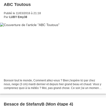
ABC Toutous
Publié le 11/03/2016 à 21:18
Par
LUBY Emy38
Bonsoir tout le monde, Comment allez-vous ? Bien j'espère Ici par chez
nous, neige (3 cm) mardi dernier et depuis hier grand beau et chaud. Vous y
comprenez quoi à la météo ? Moi, pas grand chose. Ce soir j'ai un moment
de nostalgie, je vous montre une...
Besace de StefanyB (Mon étape 4)