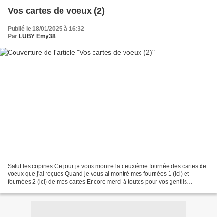
Vos cartes de voeux (2)
Publié le 18/01/2025 à 16:32
Par
LUBY Emy38
Salut les copines Ce jour je vous montre la deuxième fournée des cartes de
voeux que j'ai reçues Quand je vous ai montré mes fournées 1 (ici) et
fournées 2 (ici) de mes cartes Encore merci à toutes pour vos gentils
courriers. Doux dimanche Biz Karine...