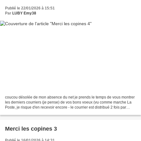
Publié le 22/01/2026 à 15:51
Par
LUBY Emy38
coucou désolée de mon absence du net je prends le temps de vous montrer
les derniers courriers (je pense) de vos bons voeux (vu comme marche La
Poste, je risque d'en recevoir encore - le courrier est distribué 2 fois par
semaine dans ma rue (snif)) Je...
Merci les copines 3
Publié le 16/01/2026 à 14:31