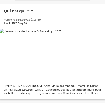
Qui est qui ???
Publié le 24/12/2025 à 13:49
Par
LUBY Emy38
22/12/25 - 17h40 J'AI TROUVE Anne-Marie m'a répondu - Merci - je t'ai fait
un mail bizou 22/12/25 - 17h30 - Coucou les copines tout d'abord merci pour
les belles missives que je reçois tous les jours Vous êtes adorables - il faut
dire qu'en ce moment...