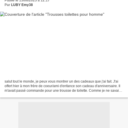
Publié le 15/06/2025 à 12:17
Par
LUBY Emy38
salut tout le monde, je peux vous montrer un des cadeaux que j'ai fait. J'ai
offert hier à mon frère de coeur/ami d'enfance son cadeau d'anniversaire. Il
m'avait passé commande pour une trousse de toilette. Comme je ne savais
pas la grandeur souhaitée,...