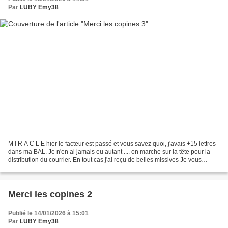
Par
LUBY Emy38
M I R A C L E hier le facteur est passé et vous savez quoi, j'avais +15 lettres
dans ma BAL. Je n'en ai jamais eu autant .... on marche sur la tête pour la
distribution du courrier. En tout cas j'ai reçu de belles missives Je vous
montre et je vous dis...
Merci les copines 2
Publié le 14/01/2026 à 15:01
Par
LUBY Emy38