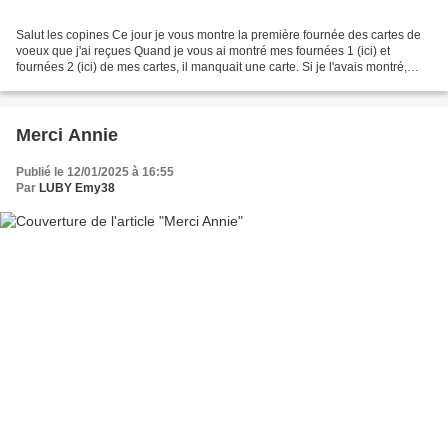
Salut les copines Ce jour je vous montre la première fournée des cartes de
voeux que j'ai reçues Quand je vous ai montré mes fournées 1 (ici) et
fournées 2 (ici) de mes cartes, il manquait une carte. Si je l'avais montré,
vous auriez de suite compris...
Merci Annie
Publié le 12/01/2025 à 16:55
Par
LUBY Emy38