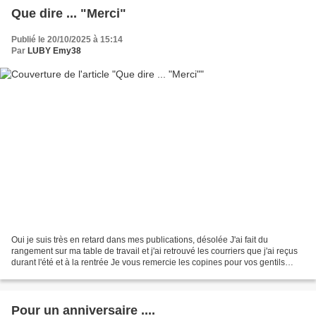
Que dire ... "Merci"
Publié le 20/10/2025 à 15:14
Par
LUBY Emy38
Oui je suis très en retard dans mes publications, désolée J'ai fait du
rangement sur ma table de travail et j'ai retrouvé les courriers que j'ai reçus
durant l'été et à la rentrée Je vous remercie les copines pour vos gentils
courriers. Merci merci les...
Pour un anniversaire ....