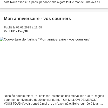
sort. Nous étions 8 à participer donc elle a gâté tout le monde - bravo à elle
pour sa générosité...
Mon anniversaire - vos courriers
Publié le 03/02/2025 à 12:08
Par
LUBY Emy38
Désolée pour le retard, j'ai enfin fait les photos des merveilles que j'ai reçues
pour mon anniversaire (le 20 janvier dernier) UN MILLION DE MERCI A
VOUS TOUS d'avoir pensé à moi et de m'avoir gâté. Belle journée à tous -
Biz Karine Les nouvelles fraîches...