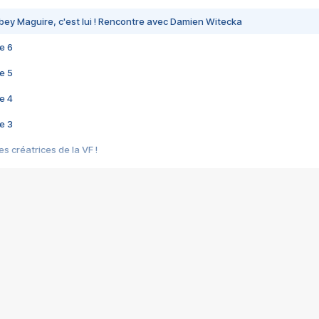
bey Maguire, c'est lui ! Rencontre avec Damien Witecka
e 6
e 5
e 4
e 3
s créatrices de la VF !
e 2
e 1
e Mektoub My Love arrive enfin ! Rencontre avec Shaïn Boumedine et Sal
i : après Toni en famille
elle réalise le bouleversant Dites lui que je l'aime
ais ! Rencontre autour de Vie privée de Rebecca Zlotowski