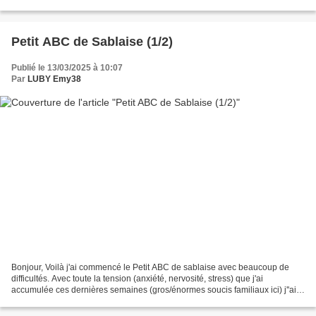
familiaux ici) pas évident mais...
Petit ABC de Sablaise (1/2)
Publié le 13/03/2025 à 10:07
Par
LUBY Emy38
Bonjour, Voilà j'ai commencé le Petit ABC de sablaise avec beaucoup de
difficultés. Avec toute la tension (anxiété, nervosité, stress) que j'ai
accumulée ces dernières semaines (gros/énormes soucis familiaux ici) j''ai
les mains qui tremblent - pas évident...