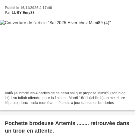
Publié le 16/11/2025 à 17:40
Par
LUBY Emy38
Voilà j'ai brodé les 4 parties de ce beau sal que propose Mimi89 (son blog
ici) Il va falloir attendre pour la finition - Mardi 18/11 (ici l'info) on me triture
l'épaule, donc... cela mon état..... Je suis à jour dans mes broderies
"encours", trop contente......
Pochette brodeuse Artemis ........ retrouvée dans
un tiroir en attente.