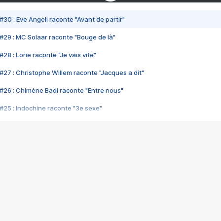
#30 : Eve Angeli raconte "Avant de partir"
#29 : MC Solaar raconte "Bouge de là"
28 : Lorie raconte "Je vais vite"
#27 : Christophe Willem raconte "Jacques a dit"
#26 : Chimène Badi raconte "Entre nous"
#25 : Indochine raconte "3e sexe"
#24 : Zaho raconte "C'est chelou"
#23 : Patrick Bruel raconte "Au café des délices"
#22 : Kyo raconte "Le chemin"
#21 : Nolwenn Leroy raconte "Cassé"
#20 : Patrick Hernandez raconte "Born to be alive"
#19 : Lorie raconte "Près de moi"