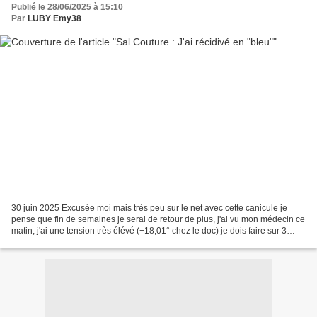
Publié le 28/06/2025 à 15:10
Par
LUBY Emy38
30 juin 2025 Excusée moi mais très peu sur le net avec cette canicule je
pense que fin de semaines je serai de retour de plus, j'ai vu mon médecin ce
matin, j'ai une tension très élévé (+18,01° chez le doc) je dois faire sur 3
jours avec le tensiométre...