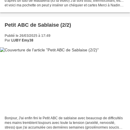
d'après un tuto de Madalena (ici la vidéo) J'ai sorti tissu, thermocollant, etc...
et voici ma pochette on peut y insérer un chéquier et cartes Merci à Nadine
pour ce sal - Belle...
Petit ABC de Sablaise (2/2)
Publié le 26/03/2025 à 17:49
Par
LUBY Emy38
Bonjour, J'ai enfin fini le Petit ABC de sablaise avec beaucoup de difficultés
mes mains tremblent toujours avec toute la tension (anxiété, nervosité,
stress) que j'ai accumulée ces dernières semaines (gros/énormes soucis