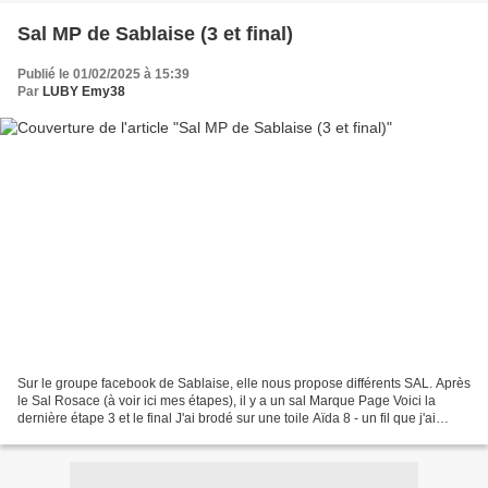
Sal MP de Sablaise (3 et final)
Publié le 01/02/2025 à 15:39
Par
LUBY Emy38
Sur le groupe facebook de Sablaise, elle nous propose différents SAL. Après
le Sal Rosace (à voir ici mes étapes), il y a un sal Marque Page Voici la
dernière étape 3 et le final J'ai brodé sur une toile Aïda 8 - un fil que j'ai
trouvé dans ma boîte :...