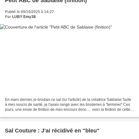
Petit ABC de Sablaise (finition)
Publié le 09/10/2025 à 14:27
Par
LUBY Emy38
En mars dernier, je brodais ce sal (ici l'article) de la créatrice Sablaise Suite
à mes soucis de santé, je l'avais rangé avec les broderies à "terminer" Ces
jours, une envie de finition de mes encours donc .... voici la finition de cette
petite broderie...
Sal Couture : J'ai récidivé en "bleu"