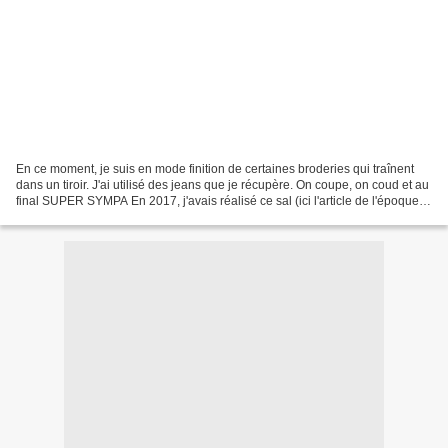
En ce moment, je suis en mode finition de certaines broderies qui traînent
dans un tiroir. J'ai utilisé des jeans que je récupère. On coupe, on coud et au
final SUPER SYMPA En 2017, j'avais réalisé ce sal (ici l'article de l'époque)
et le voici monté...