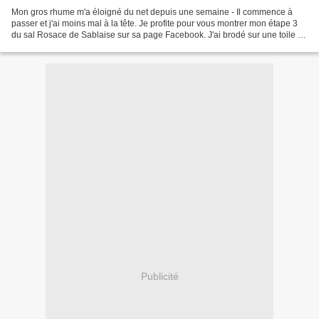
Mon gros rhume m'a éloigné du net depuis une semaine - Il commence à
passer et j'ai moins mal à la tête. Je profite pour vous montrer mon étape 3
du sal Rosace de Sablaise sur sa page Facebook. J'ai brodé sur une toile de
lin 11 fils, bleu, avec du fil...
Publicité