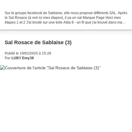
Sur le groupe facebook de Sablaise, elle nous propose différents SAL. Après
le Sal Rosace (à voir ici mes étapes), il ya un sal Marque Page Voici mes
étapes 1 et 2 J'ai brodé sur une toile Aïda 8 - un fil que j'ai trouvé dans ma
boîte : Coloris Vagues3...
Sal Rosace de Sablaise (3)
Publié le 19/01/2025 à 15:29
Par
LUBY Emy38