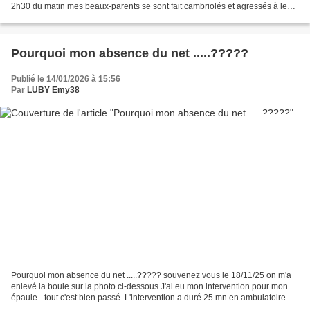
2h30 du matin mes beaux-parents se sont fait cambriolés et agressés à leur
domicile Les voleurs...
Pourquoi mon absence du net .....?????
Publié le 14/01/2026 à 15:56
Par
LUBY Emy38
Pourquoi mon absence du net .....????? souvenez vous le 18/11/25 on m'a
enlevé la boule sur la photo ci-dessous J'ai eu mon intervention pour mon
épaule - tout c'est bien passé. L'intervention a duré 25 mn en ambulatoire - -
Ma calcification avait grossi...