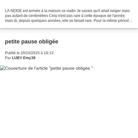
LA NEIGE est arrivée à la maison ce matin Je savais qu'il allait neiger mais
pas autant de centimètres Cela n'est pas rare à cette époque de l'année
mais là, depuis quelques années, elle se faisait rare. Pour la même période,
la dernière neige remonte...
petite pause obligée
Publié le 29/10/2025 à 18:12
Par
LUBY Emy38