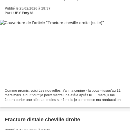
Publié le 25/02/2026 à 18:37
Par
LUBY Emy38
Comme promis, voici Les nouvelles : j'ai ma copine - la botte - jusqu'au 11
mars mais la nuit "ouf" je peux mettre une atèle après le 11 mars, il me
faudra porter une atèle au moins sur 1 mois je commence ma rééducation le
16 mars avec la kiné (j'ai pris...
Fracture distale cheville droite