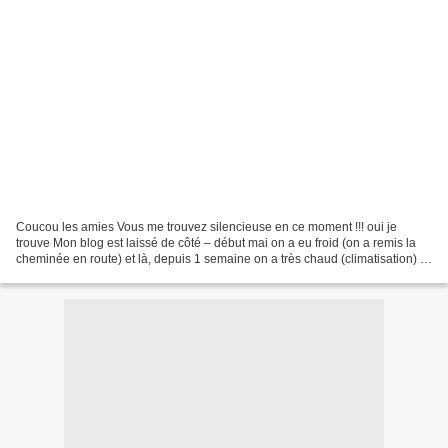
Coucou les amies Vous me trouvez silencieuse en ce moment !!! oui je
trouve Mon blog est laissé de côté – début mai on a eu froid (on a remis la
cheminée en route) et là, depuis 1 semaine on a très chaud (climatisation) –
la météo est toute folle Mon...