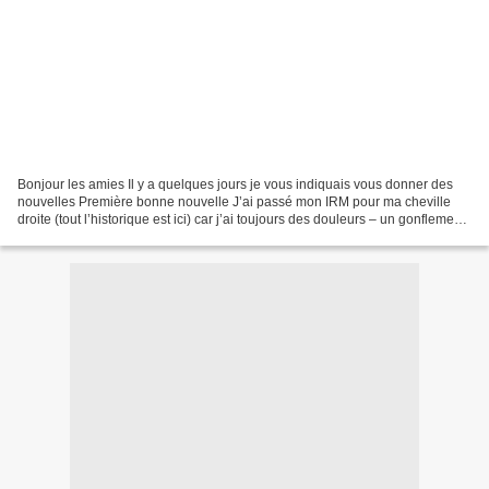
Bonjour les amies Il y a quelques jours je vous indiquais vous donner des
nouvelles Première bonne nouvelle J’ai passé mon IRM pour ma cheville
droite (tout l’historique est ici) car j’ai toujours des douleurs – un gonflement
de la cheville Cet AM j’ai...