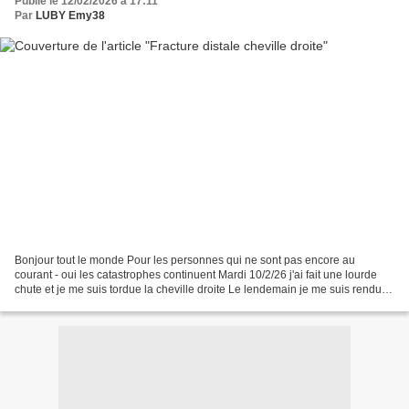
Publié le 12/02/2026 à 17:11
Par
LUBY Emy38
Bonjour tout le monde Pour les personnes qui ne sont pas encore au
courant - oui les catastrophes continuent Mardi 10/2/26 j'ai fait une lourde
chute et je me suis tordue la cheville droite Le lendemain je me suis rendue
chez le médecin qui m'a prescrit...