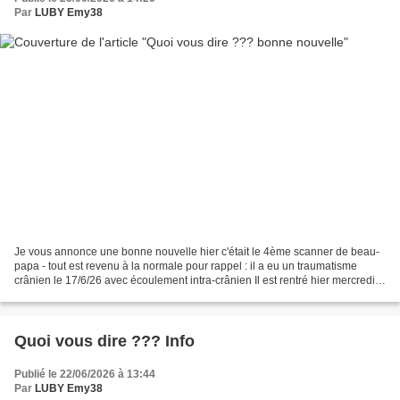
Par
LUBY Emy38
Je vous annonce une bonne nouvelle hier c'était le 4ème scanner de beau-
papa - tout est revenu à la normale pour rappel : il a eu un traumatisme
crânien le 17/6/26 avec écoulement intra-crânien Il est rentré hier mercredi
24/6/26 à son domicile et en...
Quoi vous dire ??? Info
Publié le 22/06/2026 à 13:44
Par
LUBY Emy38