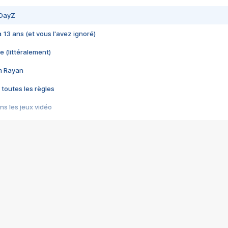
 DayZ
 a 13 ans (et vous l'avez ignoré)
e (littéralement)
im Rayan
 toutes les règles
s les jeux vidéo
us choquant de Rockstar ? - Le scandale BULLY
e plus moche de Steam
du RÊVE tourne au CAUCHEMAR
pendant 8 heures
it… à tort
umiliés par un jeu vidéo