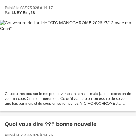
Publié le 08/07/2026 à 19:17
Par
LUBY Emy38
Coucou très peu sur le net pour diverses raisons .... mais j'ai eu l'occasion de
voir ma cops Cricri dernièrement. Ce qu'il y a de bien, on essaie de se voir
une fois par mois et du coup on se remet nos ATC MONOCHROME J'ai
brodé un nichoir avec un fil...
Quoi vous dire ??? bonne nouvelle
Publié le 25/06/2026 à 14:26