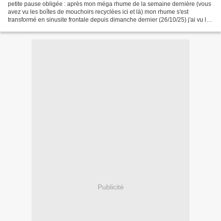
petite pause obligée : après mon méga rhume de la semaine dernière (vous
avez vu les boîtes de mouchoirs recyclées ici et là) mon rhume s'est
transformé en sinusite frontale depuis dimanche dernier (26/10/25) j'ai vu le
médecin lundi soir (27/10/25) et...
Publicité