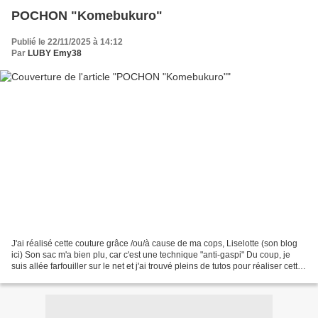
POCHON "Komebukuro"
Publié le 22/11/2025 à 14:12
Par
LUBY Emy38
J'ai réalisé cette couture grâce /ou/à cause de ma cops, Liselotte (son blog
ici) Son sac m'a bien plu, car c'est une technique "anti-gaspi" Du coup, je
suis allée farfouiller sur le net et j'ai trouvé pleins de tutos pour réaliser cette
merveille. Qu'est-ce...