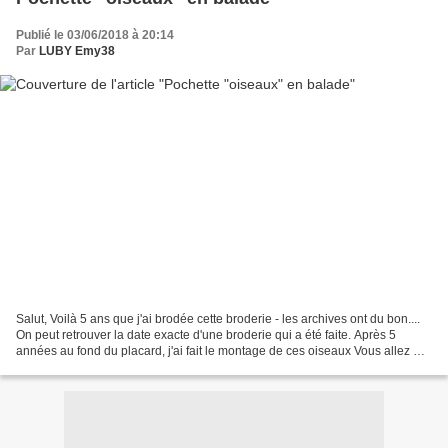
Publié le 03/06/2018 à 20:14
Par
LUBY Emy38
Salut, Voilà 5 ans que j'ai brodée cette broderie - les archives ont du bon....
On peut retrouver la date exacte d'une broderie qui a été faite. Après 5
années au fond du placard, j'ai fait le montage de ces oiseaux Vous allez me
dire "ah!!!! du bleu".......