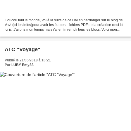
Coucou tout le monde, Voilà la suite de ce Hal en hardanger sur le blog de
Vavi (ici les infos)pour avoir les étapes - fichiers PDF de la créatrice c'est ici
ici ici J'ai pris mon temps mais j'ai enfin rempli tous les blocs. Voici mon
avancée et je suis...
ATC "Voyage"
Publié le 21/05/2018 à 10:21
Par
LUBY Emy38