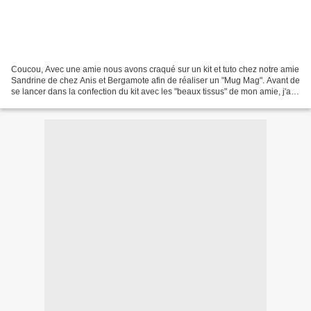
Coucou, Avec une amie nous avons craqué sur un kit et tuto chez notre amie
Sandrine de chez Anis et Bergamote afin de réaliser un "Mug Mag". Avant de
se lancer dans la confection du kit avec les "beaux tissus" de mon amie, j'ai
réalisé un prototype -...