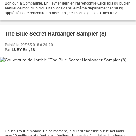
Bonjour la Compagnie, En Février dernier, j'ai rencontré Cricri lors du pucier
annuel de mon club.Nous habitons dans le même département et j'ai bq
apprécié notre rencontre.En discutant, de fils en aiguilles, Cricri n'avait
jamais fait d'ATC ... donc...
The Blue Secret Hardanger Sampler (8)
Publié le 29/05/2018 à 20:20
Par
LUBY Emy38
Coucou tout le monde, En ce moment, je suis silencieuse sur le net mais
mes 10 petits doigts s'activent, s'agitent. J'ai continué le Hal en hardanger