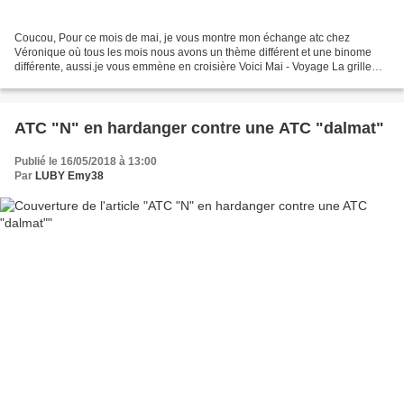
Coucou, Pour ce mois de mai, je vous montre mon échange atc chez
Véronique où tous les mois nous avons un thème différent et une binome
différente, aussi.je vous emmène en croisière Voici Mai - Voyage La grille
vient du livre "Fabuleux Voyage" chez Mango...
ATC "N" en hardanger contre une ATC "dalmat"
Publié le 16/05/2018 à 13:00
Par
LUBY Emy38