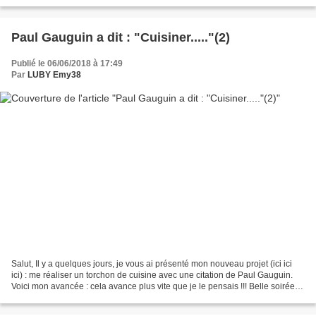
falloir attendre...
Paul Gauguin a dit : "Cuisiner....."(2)
Publié le 06/06/2018 à 17:49
Par
LUBY Emy38
Salut, Il y a quelques jours, je vous ai présenté mon nouveau projet (ici ici
ici) : me réaliser un torchon de cuisine avec une citation de Paul Gauguin.
Voici mon avancée : cela avance plus vite que je le pensais !!! Belle soirée à
vous, Biz Karine Le...