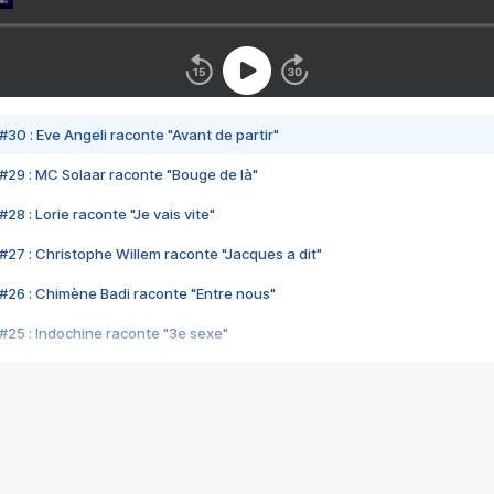
#30 : Eve Angeli raconte "Avant de partir"
#29 : MC Solaar raconte "Bouge de là"
28 : Lorie raconte "Je vais vite"
#27 : Christophe Willem raconte "Jacques a dit"
#26 : Chimène Badi raconte "Entre nous"
#25 : Indochine raconte "3e sexe"
#24 : Zaho raconte "C'est chelou"
#23 : Patrick Bruel raconte "Au café des délices"
#22 : Kyo raconte "Le chemin"
#21 : Nolwenn Leroy raconte "Cassé"