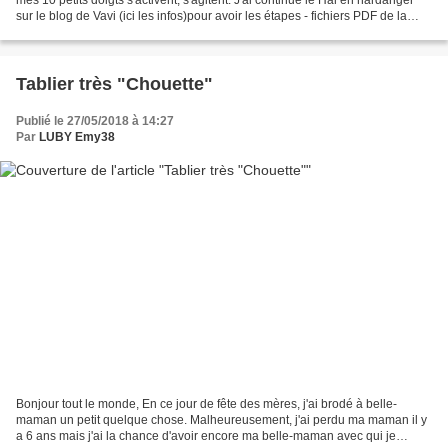
sur le blog de Vavi (ici les infos)pour avoir les étapes - fichiers PDF de la
créatrice c'est ici ici...
Tablier très "Chouette"
Publié le 27/05/2018 à 14:27
Par
LUBY Emy38
Bonjour tout le monde, En ce jour de fête des mères, j'ai brodé à belle-
maman un petit quelque chose. Malheureusement, j'ai perdu ma maman il y
a 6 ans mais j'ai la chance d'avoir encore ma belle-maman avec qui je