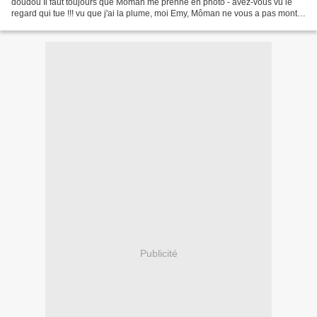
doudou Il faut toujours que Môman me prenne en photo - avez-vous vu le
regard qui tue !!! vu que j'ai la plume, moi Emy, Môman ne vous a pas montré
la bestiole que j'ai vue sur...
Publicité