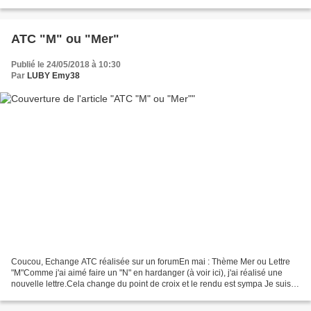
m'entends à merveille donc, je lui ai...
ATC "M" ou "Mer"
Publié le 24/05/2018 à 10:30
Par
LUBY Emy38
Coucou, Echange ATC réalisée sur un forumEn mai : Thème Mer ou Lettre
"M"Comme j'ai aimé faire un "N" en hardanger (à voir ici), j'ai réalisé une
nouvelle lettre.Cela change du point de croix et le rendu est sympa Je suis
prête pour partir à la plage...