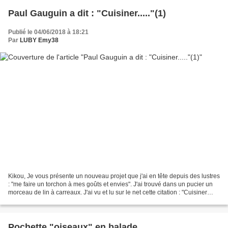
Paul Gauguin a dit : "Cuisiner....."(1)
Publié le 04/06/2018 à 18:21
Par
LUBY Emy38
Kikou, Je vous présente un nouveau projet que j'ai en tête depuis des lustres
: "me faire un torchon à mes goûts et envies". J'ai trouvé dans un pucier un
morceau de lin à carreaux. J'ai vu et lu sur le net cette citation : "Cuisiner
suppose une tête...
Pochette "oiseaux" en balade