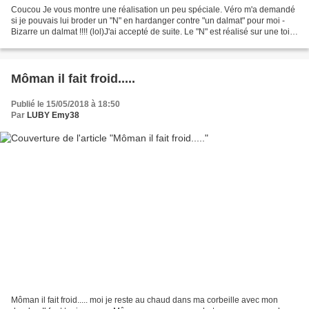
Coucou Je vous montre une réalisation un peu spéciale. Véro m'a demandé
si je pouvais lui broder un "N" en hardanger contre "un dalmat" pour moi -
Bizarre un dalmat !!!! (lol)J'ai accepté de suite. Le "N" est réalisé sur une toile
de lin blanche 12 fils...
Môman il fait froid.....
Publié le 15/05/2018 à 18:50
Par
LUBY Emy38
Môman il fait froid..... moi je reste au chaud dans ma corbeille avec mon