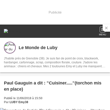
Publicité
MENU
Le Monde de Luby
J'habite prés de Grenoble (38). Je suis fan de point de croix, blackwork,
hardanger, cartonnage, scrap, composition florale, couture. J'adore les
animaux : chiens et chevaux. Mes 2 toutounes Emy et Luby me manquent.
Parties trop tôt au paradis des animaux. Ma couleur fétiche est le BLEU -
mon anniversaire est le 20 janvier mais mon "dada", => les dalmatiens
Paul Gauguin a dit : "Cuisiner....."(torchon mis
en place)
Publié le 11/06/2018 à 15:50
Par
LUBY Emy38