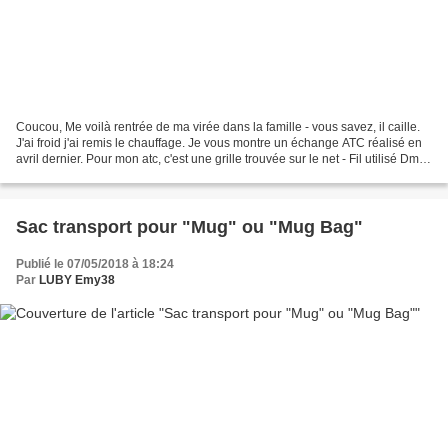
Coucou, Me voilà rentrée de ma virée dans la famille - vous savez, il caille.
J'ai froid j'ai remis le chauffage. Je vous montre un échange ATC réalisé en
avril dernier. Pour mon atc, c'est une grille trouvée sur le net - Fil utilisé Dmc
dégradé 115 -...
Sac transport pour "Mug" ou "Mug Bag"
Publié le 07/05/2018 à 18:24
Par
LUBY Emy38