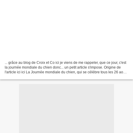
... grâce au blog de Croix et Co ici je viens de me rappeler, que ce jour, c'est
la journée mondiale du chien donc... un petit article s'impose. Origine de
l'article ici ici La Journée mondiale du chien, qui se célèbre tous les 26 août,
est l'occasion...