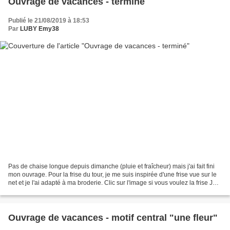
Ouvrage de vacances - terminé
Publié le 21/08/2019 à 18:53
Par
LUBY Emy38
Pas de chaise longue depuis dimanche (pluie et fraîcheur) mais j'ai fait fini
mon ouvrage. Pour la frise du tour, je me suis inspirée d'une frise vue sur le
net et je l'ai adapté à ma broderie. Clic sur l'image si vous voulez la frise Je
vous dis à très...
Ouvrage de vacances - motif central "une fleur"