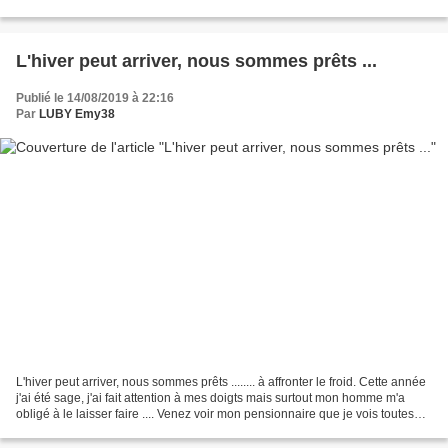
toile Je suis partie...
L'hiver peut arriver, nous sommes prêts ...
Publié le 14/08/2019 à 22:16
Par
LUBY Emy38
L'hiver peut arriver, nous sommes prêts ........ à affronter le froid. Cette année
j'ai été sage, j'ai fait attention à mes doigts mais surtout mon homme m'a
obligé à le laisser faire .... Venez voir mon pensionnaire que je vois toutes
les années ici...