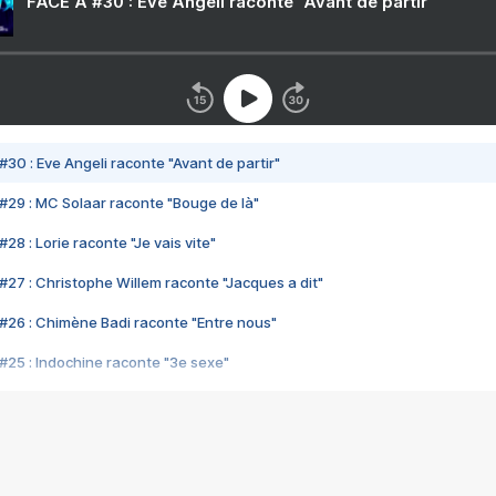
FACE A #30 : Eve Angeli raconte "Avant de partir"
#30 : Eve Angeli raconte "Avant de partir"
#29 : MC Solaar raconte "Bouge de là"
28 : Lorie raconte "Je vais vite"
#27 : Christophe Willem raconte "Jacques a dit"
#26 : Chimène Badi raconte "Entre nous"
#25 : Indochine raconte "3e sexe"
#24 : Zaho raconte "C'est chelou"
#23 : Patrick Bruel raconte "Au café des délices"
#22 : Kyo raconte "Le chemin"