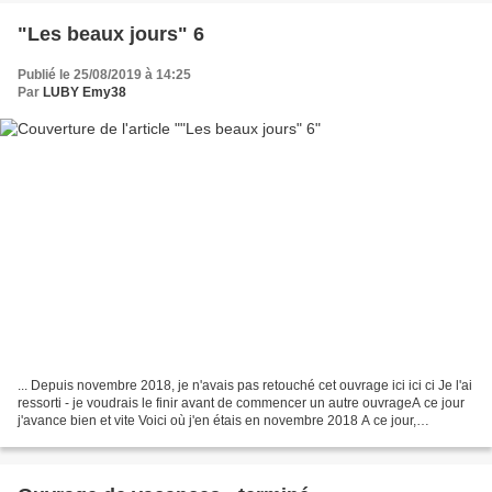
"Les beaux jours" 6
Publié le 25/08/2019 à 14:25
Par
LUBY Emy38
... Depuis novembre 2018, je n'avais pas retouché cet ouvrage ici ici ci Je l'ai
ressorti - je voudrais le finir avant de commencer un autre ouvrageA ce jour
j'avance bien et vite Voici où j'en étais en novembre 2018 A ce jour,
25/8/2019 - tous les carrés...