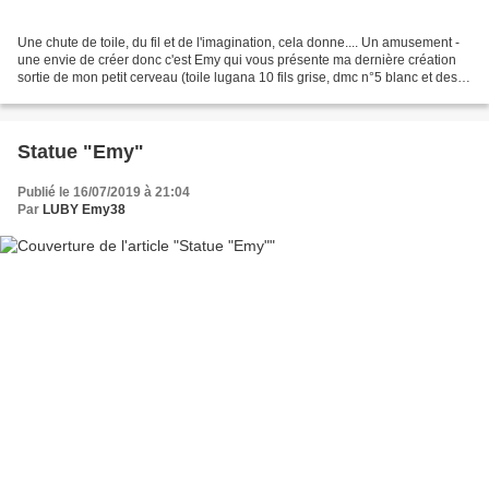
Une chute de toile, du fil et de l'imagination, cela donne.... Un amusement -
une envie de créer donc c'est Emy qui vous présente ma dernière création
sortie de mon petit cerveau (toile lugana 10 fils grise, dmc n°5 blanc et des
restes de fils -bleu/écru)...
Statue "Emy"
Publié le 16/07/2019 à 21:04
Par
LUBY Emy38