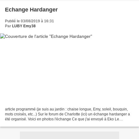
Echange Hardanger
Publié le 03/08/2019 à 16:31
Par
LUBY Emy38
article programmé (je suis au jardin : chaise longue, Emy, soleil, bouquin,
mots croisés, etc...) Sur le forum de Charlotte (ici) un échange hardanger a
été organisé. Voici en photos l'échange Ce que j'ai envoyé à Eko Le
biscornu dans le détail c'est...