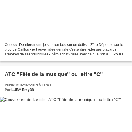
Coucou, Dernièrement, je suis tombée sur un défi/sal Zéro Dépense sur le
blog de Caillou - je trouve l'idée géniale c'est à dire vider ses placards,
armoires de ses fournitures - Zéro achat - faire avec ce que l'on a..... Pour le
mois le mois juillet,...
ATC "Fête de la musique" ou lettre "C"
Publié le 02/07/2019 à 11:43
Par
LUBY Emy38