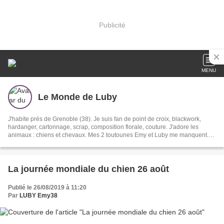
Publicité
MENU
Le Monde de Luby
J'habite prés de Grenoble (38). Je suis fan de point de croix, blackwork,
hardanger, cartonnage, scrap, composition florale, couture. J'adore les
animaux : chiens et chevaux. Mes 2 toutounes Emy et Luby me manquent.
Parties trop tôt au paradis des animaux. Ma couleur fétiche est le BLEU -
mon anniversaire est le 20 janvier mais mon "dada", => les dalmatiens
La journée mondiale du chien 26 août
Publié le 26/08/2019 à 11:20
Par
LUBY Emy38