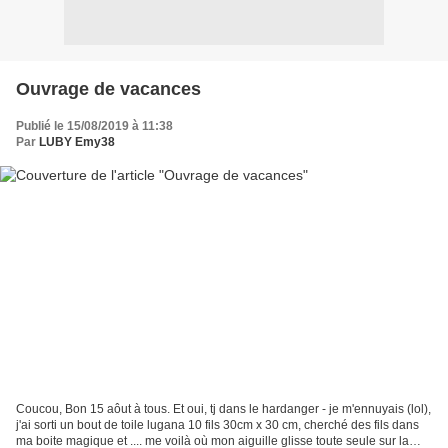
Ouvrage de vacances
Publié le 15/08/2019 à 11:38
Par
LUBY Emy38
Coucou, Bon 15 aôut à tous. Et oui, tj dans le hardanger - je m'ennuyais (lol),
j'ai sorti un bout de toile lugana 10 fils 30cm x 30 cm, cherché des fils dans
ma boite magique et .... me voilà où mon aiguille glisse toute seule sur la