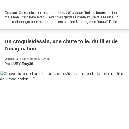
Coucou, On respire, on respire - moins 20° aujourd'hui, ce temps est fou...
mais bon il faut faire avec.... Avant les grosses chaleurs, j'avais réalisé un
petit cartonnage pour mettre dans ma cuisine Un blog note "mural" Belle
soirée à vous - Biz Kar...
Un croquis/dessin, une chute toile, du fil et de
l'imagination....
Publié le 22/07/2019 à 12:26
Par
LUBY Emy38