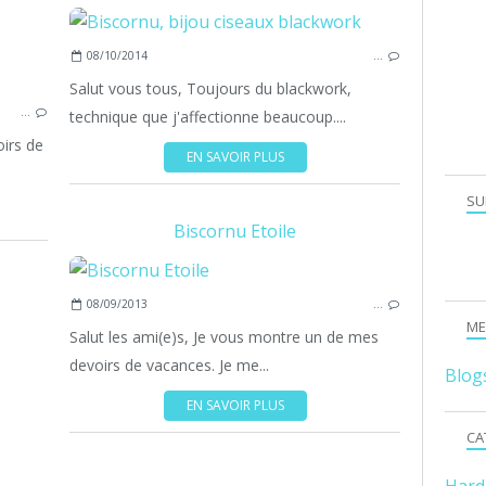
08/10/2014
…
BISCORNU
Salut vous tous, Toujours du blackwork,
…
BLACKWORK
technique que j'affectionne beaucoup....
ETOILE
irs de
EN SAVOIR PLUS
SU
Biscornu Etoile
08/09/2013
…
ME
Salut les ami(e)s, Je vous montre un de mes
devoirs de vacances. Je me...
Blog
EN SAVOIR PLUS
CA