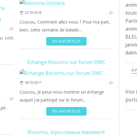
anim
nu
tout
22/10/2018
…
Parti
BISCORNU
Coucou, Comment allez-vous ? Pour ma part,
anima
…
bien, cette semaine de balade...
BLEU
u. Lors
EN SAVOIR PLUS
janvi
dalm
Echange Biscornu sur forum DMC
À 
18/10/2017
…
Voir 
BISCORNU
Coucou, Je peux vous montrer un échange
porta
…
BLACKWORK
auquel j'ai participé sur le forum...
jet -
EN SAVOIR PLUS
Biscornu, bijou ciseaux blackwork