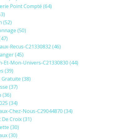
erie Point Compté
(64)
3)
n
(52)
onnage
(50)
(47)
aux-Recus-C21330832
(46)
anger
(45)
in-Et-Mon-Univers-C21330830
(44)
es
(39)
e Gratuite
(38)
sse
(37)
p
(36)
2025
(34)
aux-Chez-Nous-C29044870
(34)
t De Croix
(31)
ette
(30)
aux
(30)