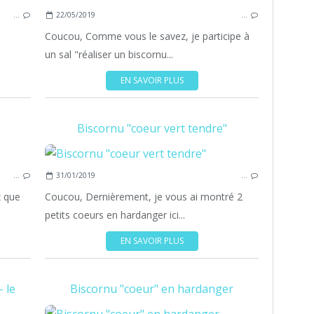
…
22/05/2019
…
POINT DE CROIX
PRINTEMPS
Coucou, Comme vous le savez, je participe à
un sal "réaliser un biscornu...
EN SAVOIR PLUS
Biscornu "coeur vert tendre"
BISCORNU
…
31/01/2019
…
BRODERIE
MAMIGOZ
z que
Coucou, Dernièrement, je vous ai montré 2
petits coeurs en hardanger ici...
EN SAVOIR PLUS
 le
Biscornu "coeur" en hardanger