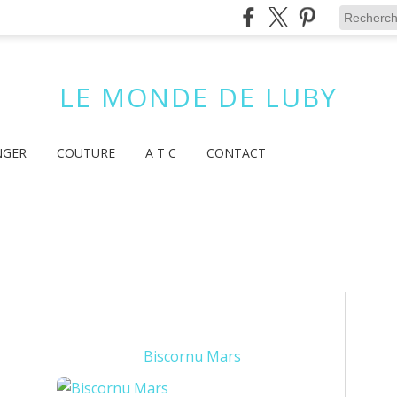
LE MONDE DE LUBY
NGER
COUTURE
A T C
CONTACT
Biscornu Mars
BISCORNU