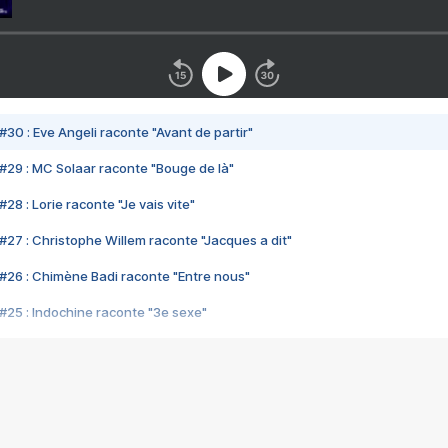
#30 : Eve Angeli raconte "Avant de partir"
#29 : MC Solaar raconte "Bouge de là"
28 : Lorie raconte "Je vais vite"
#27 : Christophe Willem raconte "Jacques a dit"
#26 : Chimène Badi raconte "Entre nous"
#25 : Indochine raconte "3e sexe"
#24 : Zaho raconte "C'est chelou"
#23 : Patrick Bruel raconte "Au café des délices"
#22 : Kyo raconte "Le chemin"