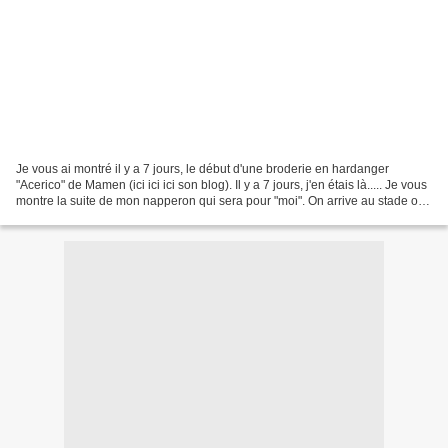
Je vous ai montré il y a 7 jours, le début d'une broderie en hardanger
"Acerico" de Mamen (ici ici ici son blog). Il y a 7 jours, j'en étais là..... Je vous
montre la suite de mon napperon qui sera pour "moi". On arrive au stade où
je laisse mon imagination,...